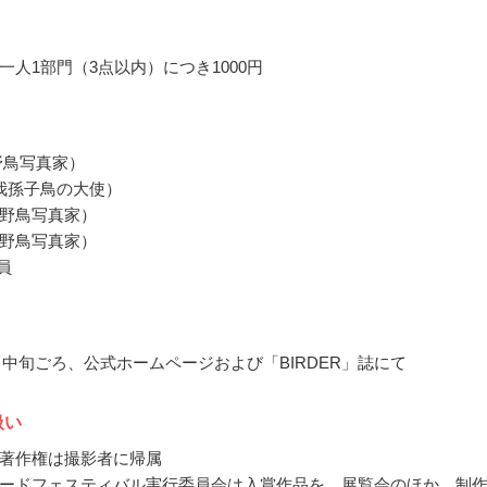
一人1部門（3点以内）につき1000円
野鳥写真家）
我孫子鳥の大使）
野鳥写真家）
野鳥写真家）
員
10月中旬ごろ、公式ホームページおよび「BIRDER」誌にて
扱い
著作権は撮影者に帰属
ードフェスティバル実行委員会は入賞作品を、展覧会のほか、制