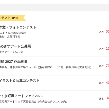
ンテスト
[PR]
護作文・フォトコンテスト
5
あと
全国老人福祉施設協議会
働省、文部科学省
をめざすアート公募展
1
あと
康とアートを結ぶ会
 2027 作品募集
7
あと
委員会、神奈川県立県民ホール（指定管理者：（公財）神奈川芸術文化財団）、
修イラスト＆写真コンテスト
4
あと
ト京町堀アートフェア2026
4
あと
京町堀アートフェア実行委員会（株式会社チグニッタ内）