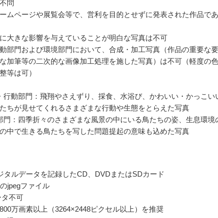
不問
ームページや展覧会等で、営利を目的とせずに発表された作品で
に大きな影響を与えていることが明白な写真は不可
動部門および環境部門において、合成・加工写真（作品の重要な
な加筆等の二次的な画像加工処理を施した写真）は不可（軽度の
整等は可）
・行動部門：飛翔やさえずり、採食、水浴び、かわいい・かっこい
たちが見せてくれるさまざまな行動や生態をとらえた写真
部門：四季折々のさまざまな風景の中にいる鳥たちの姿、生息環境
の中で生きる鳥たちを写した問題提起の意味も込めた写真
ジタルデータを記録したCD、DVDまたはSDカード
のjpegファイル
ータ不可
00万画素以上（3264×2448ピクセル以上）を推奨