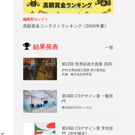
編集部セレクト
高額賞金コンテストランキング《2026年夏》
結果発表
一覧
第22回 世界絵画大賞展 2026
[PR]
世界絵画大賞展 実行委員会
共催：株式会社世界堂
第24回 CSデザイン賞 一般部
門
株式会社中川ケミカル
第24回 CSデザイン賞 学生部
門《学生限定》
作す