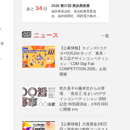
2026 第37回 美浜美術展
34
あと
日
福井県美浜町、美浜町教育委員
会、福井新聞社、関西電力株式会
社
デ
ニュース
一覧
、キ
【公募情報】カインズ×コク
ヨ×VUILDがタッグ、家具・
円、
木工品デザインコンペティシ
ョン「CDM Digi Fab
COMPETITION 2026」を初
開催
乾久美子や藤本壮介らが登
壇、「長谷工 住まいのデザ
インコンペティション 20回
記念 特別講演会」が8月19日
に開催
[PR]
【公募情報】大賞賞金100万
円！学生向け創作コンテスト