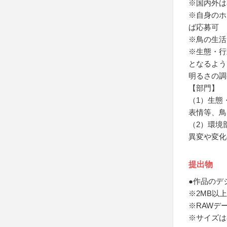
※国内外は
※自身のホ
ば応募可
※鳥の生活
※生態・行
となるよう
明るさの調
【部門】
（1）生態
表情等、鳥
（2）環境
異変や変化
提出物
●作品のデ
※2MB以上
※RAWデ
※サイズは8