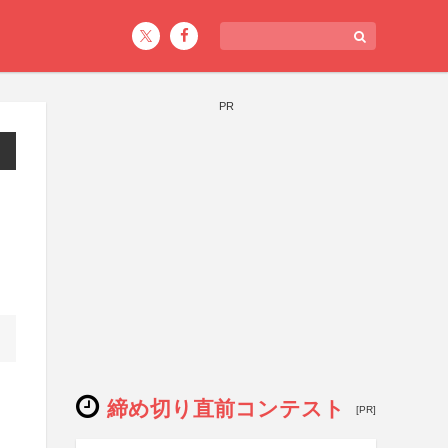
PR
締め切り直前コンテスト
[PR]