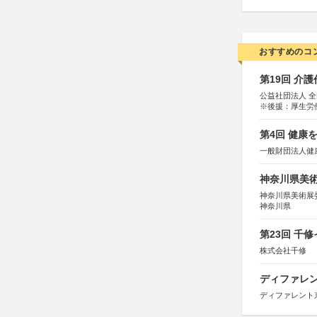
おすすめのコ
第19回 介
公益社団法人 
※後援：厚生労
第4回 健康
一般財団法人健
神奈川県美術展
神奈川県美術展
神奈川県
第23回 千
株式会社千修
ディファレン
ディファレント