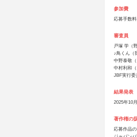
参加費
応募手数料
審査員
戸塚 学（
♪鳥くん（
中野泰敬（
中村利和（
JBF実行委
結果発表
2025年
著作権の
応募作品の
ジャパンバ