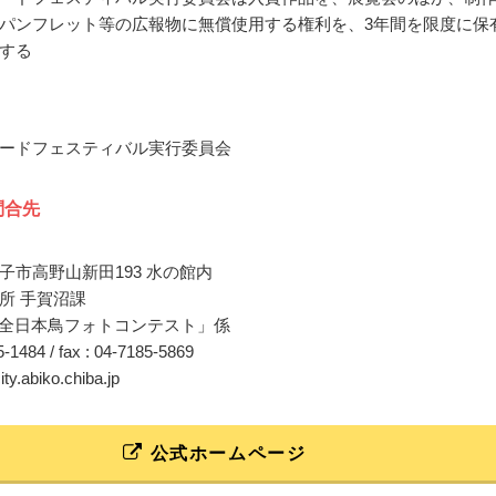
パンフレット等の広報物に無償使用する権利を、3年間を限度に保
する
ードフェスティバル実行委員会
問合先
子市高野山新田193 水の館内
所 手賀沼課
25「全日本鳥フォトコンテスト」係
85-1484 / fax : 04-7185-5869
ity.abiko.chiba.jp
公式ホームページ