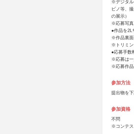
※デジタル
ビノ等、撮
の展示）
※応募写真
●作品を2L
※作品裏面
※トリミン
●応募手数
※応募は一
※応募作品
参加方法
提出物を下
参加資格
不問
※コンテス