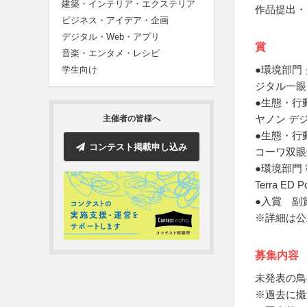
建築・インテリア・エクステリア
作品提出・
ビジネス・アイデア・企画
デジタル・Web・アプリ
賞
音楽・エンタメ・レシピ
●環境部門
学生向け
ジタル一眼
●生態・行
ヤノン デ
主催者の皆様へ
●生態・行
コンテスト掲載申し込み
コーワ双眼鏡 
●環境部門
Terra ED P
●入賞 副
※詳細は公
募集内容
未発表の鳥
※過去に撮