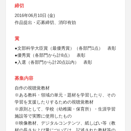
締切
2016年06月10日 (金)
作品提出・応募締切、消印有効
賞
●文部科学大臣賞（最優秀賞）（各部門1点） 表彰
●優秀賞（各部門から計8点） 表彰
●入選（各部門から計20点以内） 表彰
募集内容
自作の視聴覚教材
※ある教科・領域の単元・題材を学習したり、その
学習を支援したりするための視聴覚教材
※原則として、学校（幼稚園・保育所）・生涯学習
施設等で実際に使用したもの
※映像教材、デジタルコンテンツ、紙しばい等（教
材の長さおよび量については、記述された教材等の