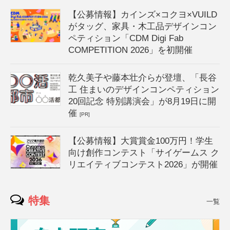
【公募情報】カインズ×コクヨ×VUILD
がタッグ、家具・木工品デザインコン
ペティション「CDM Digi Fab
COMPETITION 2026」を初開催
乾久美子や藤本壮介らが登壇、「長谷
工 住まいのデザインコンペティション
20回記念 特別講演会」が8月19日に開
催
[PR]
【公募情報】大賞賞金100万円！学生
向け創作コンテスト「サイゲームス ク
リエイティブコンテスト2026」が開催
特集
一覧