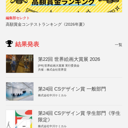
編集部セレクト
高額賞金コンテストランキング《2026年夏》
結果発表
一覧
第22回 世界絵画大賞展 2026
[PR]
世界絵画大賞展 実行委員会
共催：株式会社世界堂
第24回 CSデザイン賞 一般部門
株式会社中川ケミカル
第24回 CSデザイン賞 学生部門《学生
限定》
株式会社中川ケミカル