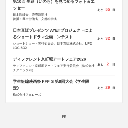
第10回 生命（いのち）を見つめるフォト＆エ
ッセー
55
あと
日
日本医師会、読売新聞社
後援：厚生労働省、文部科学省
協賛：東京海上日動火災保険株式会社、東京海上日動あん
しん生命保険株式会社
日本直販プレゼンツ AYETプロジェクトによ
るショートドラマ企画コンテスト
32
あと
日
ショートショート実行委員会、日本直販株式会社、LIFE
LOG BOX
ディファレント京町堀アートフェア2026
2
あと
日
ディファレント京町堀アートフェア実行委員会（株式会社
チグニッタ内）
学生短編映画祭 FFF-S 第9回大会《学生限
29
定》
あと
日
株式会社フェローズ
PR