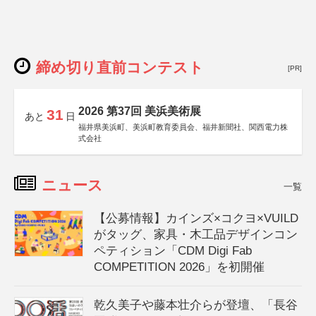
締め切り直前コンテスト
[PR]
2026 第37回 美浜美術展
31
あと
日
福井県美浜町、美浜町教育委員会、福井新聞社、関西電力株
式会社
ニュース
一覧
【公募情報】カインズ×コクヨ×VUILD
がタッグ、家具・木工品デザインコン
ペティション「CDM Digi Fab
COMPETITION 2026」を初開催
乾久美子や藤本壮介らが登壇、「長谷