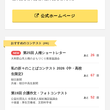
公式ホームページ
おすすめのコンテスト
[PR]
第25回 人権ショートレター
NEW
26
あと
日
大和郡山市人権のまちづくり推進協議会
私の折々のことばコンテスト 2026《中・高校
生限定》
67
あと
日
朝日新聞
共催：朝日中高生新聞
第19回 介護作文・フォトコンテスト
52
あと
日
公益社団法人 全国老人福祉施設協議会
※後援：厚生労働省、文部科学省