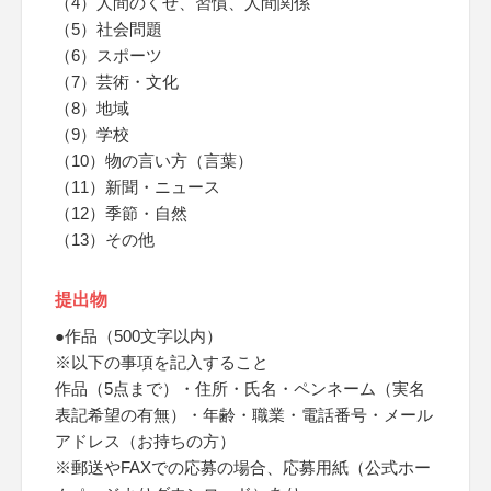
（4）人間のくせ、習慣、人間関係
（5）社会問題
（6）スポーツ
（7）芸術・文化
（8）地域
（9）学校
（10）物の言い方（言葉）
（11）新聞・ニュース
（12）季節・自然
（13）その他
提出物
●作品（500文字以内）
※以下の事項を記入すること
作品（5点まで）・住所・氏名・ペンネーム（実名
表記希望の有無）・年齢・職業・電話番号・メール
アドレス（お持ちの方）
※郵送やFAXでの応募の場合、応募用紙（公式ホー