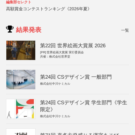
編集部セレクト
高額賞金コンテストランキング《2026年夏》
結果発表
一覧
第22回 世界絵画大賞展 2026
[PR]
世界絵画大賞展 実行委員会
共催：株式会社世界堂
第24回 CSデザイン賞 一般部門
株式会社中川ケミカル
第24回 CSデザイン賞 学生部門《学生
限定》
株式会社中川ケミカル