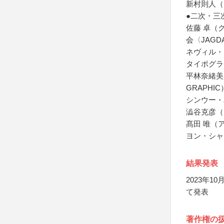
新村則人（
●二次・三
佐藤 卓（
会〈JAGD
ネヴィル・
タイポグラファ
平林奈緒美
GRAPHIC
シンウー・パ
澁谷克彦（
髙田 唯（ア
ヨン・シャ
結果発表
2023年
て発表
著作権の