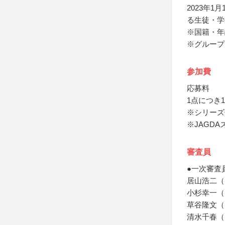
2023年
る生徒・学
※国籍・年
※グループ
参加費
応募料
1点につき1
※シリーズ
※JAGD
審査員
●一次審査
居山浩二（
小杉幸一（ア
草谷隆文（
清水千春（