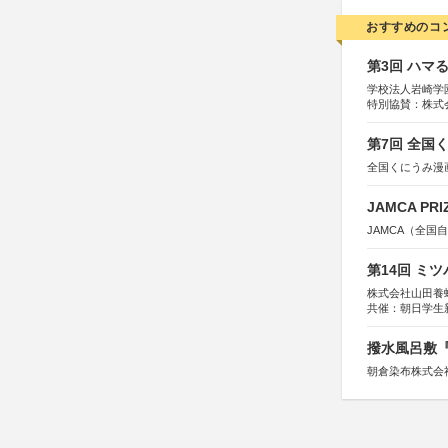
おすすめのコ
第3回 ハマ
学校法人岩崎学
特別協賛：株式
第7回 全国
全国くにうみ漫
JAMCA P
JAMCA（全
第14回 ミ
株式会社山田養
共催：朝日学生
撥水風呂敷『
朝倉染布株式会