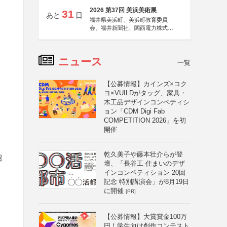
2026 第37回 美浜美術展
31
あと
日
福井県美浜町、美浜町教育委員
会、福井新聞社、関西電力株式会
社
ニュース
一覧
【公募情報】カインズ×コク
ヨ×VUILDがタッグ、家具・
木工品デザインコンペティシ
ョン「CDM Digi Fab
COMPETITION 2026」を初
開催
乾久美子や藤本壮介らが登
招
壇、「長谷工 住まいのデザ
インコンペティション 20回
記念 特別講演会」が8月19日
に開催
[PR]
集
【公募情報】大賞賞金100万
円！学生向け創作コンテスト