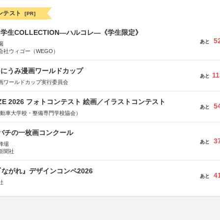
ンテスト
[PR]
る学生COLLECTION―ハルコレ―《学生限定》
5
あと
園
会社ウィゴー（WEGO）
くにうみ漫画ワールドカップ
11
あと
画ワールドカップ実行委員会
RIZE 2026 フォトコンテスト 絵画／イラストコンテスト
5
あと
国自動車大学校・整備専門学校協会）
ツバチの一枚画コンクール
3
あと
蜂場
新聞社
ながれ』デザインコンペ2026
4
あと
社