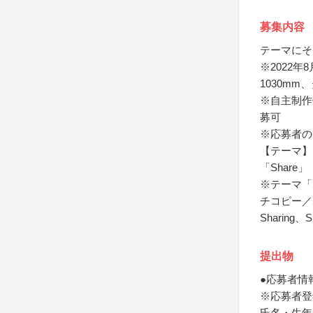
募集内容
テーマにそ
※2022年
1030m
※自主制作
募可
※応募者の
【テーマ】
「Share」
※テーマ「
チコピー／
Sharin
提出物
●応募者情
※応募者登
氏名・生年