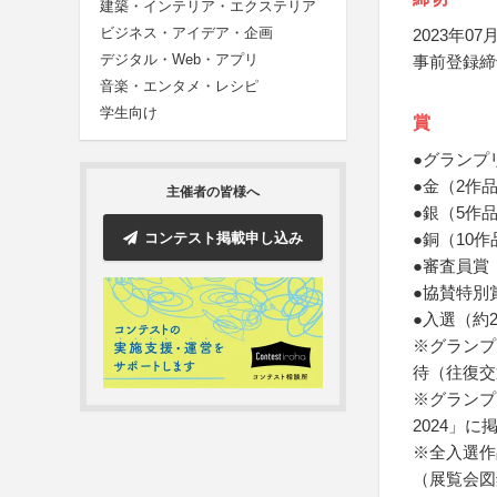
建築・インテリア・エクステリア
ビジネス・アイデア・企画
2023年07月
デジタル・Web・アプリ
事前登録締
音楽・エンタメ・レシピ
学生向け
賞
●グランプ
●金（2作
主催者の皆様へ
●銀（5作
コンテスト掲載申し込み
●銅（10
●審査員賞
●協賛特別
●入選（約
※グランプ
待（往復交
※グランプリ
2024」に
※全入選作
（展覧会図