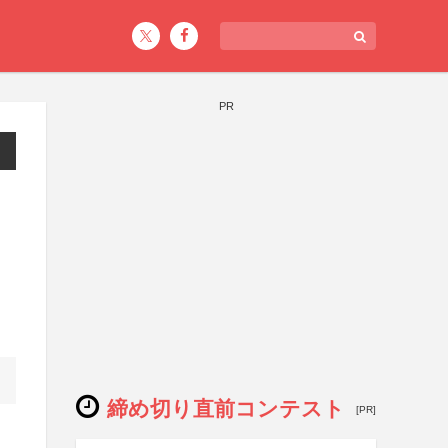
PR
締め切り直前コンテスト
[PR]