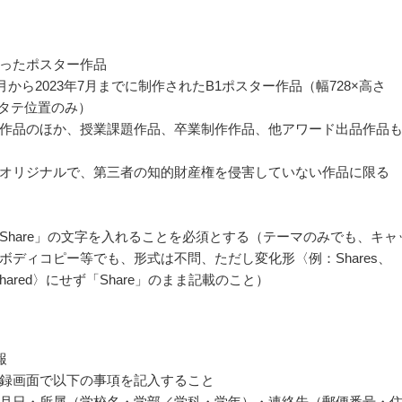
ったポスター作品
8月から2023年7月までに制作されたB1ポスター作品（幅728×高さ
m、タテ位置のみ）
作品のほか、授業課題作品、卒業制作作品、他アワード出品作品
オリジナルで、第三者の知的財産権を侵害していない作品に限る
Share」の文字を入れることを必須とする（テーマのみでも、キャ
ボディコピー等でも、形式は不問、ただし変化形〈例：Shares、
g、Shared〉にせず「Share」のまま記載のこと）
報
録画面で以下の事項を記入すること
月日・所属（学校名・学部／学科・学年）・連絡先（郵便番号・