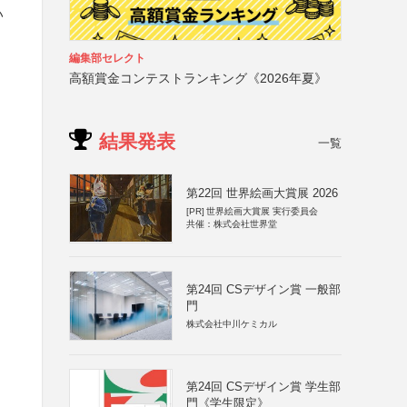
い
編集部セレクト
高額賞金コンテストランキング《2026年夏》
結果発表
一覧
第22回 世界絵画大賞展 2026
[PR]
世界絵画大賞展 実行委員会
共催：株式会社世界堂
第24回 CSデザイン賞 一般部
門
株式会社中川ケミカル
）
第24回 CSデザイン賞 学生部
門《学生限定》