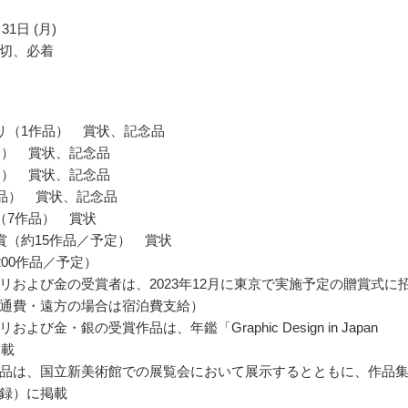
31日 (月)
切、必着
リ（1作品） 賞状、記念品
品） 賞状、記念品
品） 賞状、記念品
作品） 賞状、記念品
（7作品） 賞状
賞（約15作品／予定） 賞状
200作品／予定）
リおよび金の受賞者は、2023年12月に東京で実施予定の贈賞式に
通費・遠方の場合は宿泊費支給）
および金・銀の受賞作品は、年鑑「Graphic Design in Japan
掲載
品は、国立新美術館での展覧会において展示するとともに、作品
録）に掲載