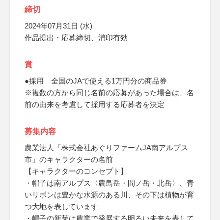
締切
2024年07月31日 (水)
作品提出・応募締切、消印有効
賞
●採用 全国のJAで使える1万円分の商品券
※複数の方から同じ名前の応募があった場合は、名
前の由来を考慮して採用する応募者を決定
募集内容
農業法人「株式会社あぐりファームJA南アルプス
市」のキャラクターの名前
【キャラクターのコンセプト】
・帽子は南アルプス〈農鳥岳・間ノ岳・北岳〉、青
いリボンは豊かな水源のある川、その下は植物が育
つ大地を表しています
・帽子の新芽は農業で発展する明るい未来を表して