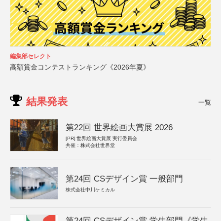
編集部セレクト
高額賞金コンテストランキング《2026年夏》
結果発表
一覧
第22回 世界絵画大賞展 2026
[PR]
世界絵画大賞展 実行委員会
共催：株式会社世界堂
第24回 CSデザイン賞 一般部門
株式会社中川ケミカル
第24回 CSデザイン賞 学生部門《学生