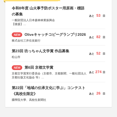
令和8年度 山火事予防ポスター用原画・標語
の募集
53
あと
日
一般財団法人日本森林林業振興会
【後援】
総務省消防庁、文部科学省、林野庁、全国森林組合連合
会、森林火災対策協会
Oliveキャッチコピーグランプリ2026
NEW
82
あと
日
株式会社三井住友銀行
第23回 坊っちゃん文学賞 作品募集
52
あと
日
松山市
第6回 京都文学賞
NEW
274
あと
日
京都文学賞実行委員会（京都市、京都新聞、一般社団法人
京都出版文化協会 等）
協力：京都府書店商業組合、朝日新聞出版、
KADOKAWA、河出書房新社、幻冬舎、講談社、光文社、
第22回「地域の伝承文化に学ぶ」コンテスト
集英社、小学館、祥伝社、新潮社、淡交社、ちいさいミシ
26
マ社、徳間書店、早川書房、PHP研究所、双葉社、文藝春
《高校生限定》
あと
日
秋、ポプラ社、毎日新聞出版
國學院大學、高校生新聞社