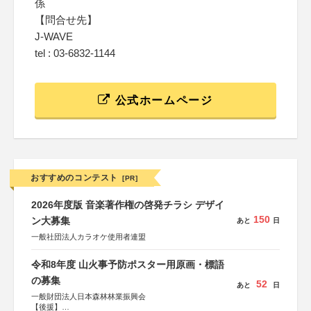
係
【問合せ先】
J-WAVE
tel : 03-6832-1144
公式ホームページ
おすすめのコンテスト
[PR]
2026年度版 音楽著作権の啓発チラシ デザイ
150
ン大募集
あと
日
一般社団法人カラオケ使用者連盟
令和8年度 山火事予防ポスター用原画・標語
の募集
52
あと
日
一般財団法人日本森林林業振興会
【後援】