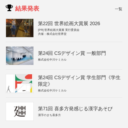
結果発表
一覧
第22回 世界絵画大賞展 2026
[PR]
世界絵画大賞展 実行委員会
共催：株式会社世界堂
第24回 CSデザイン賞 一般部門
株式会社中川ケミカル
第24回 CSデザイン賞 学生部門《学生
限定》
株式会社中川ケミカル
第71回 喜多方発感じる漢字あそび
漢字のまち喜多方