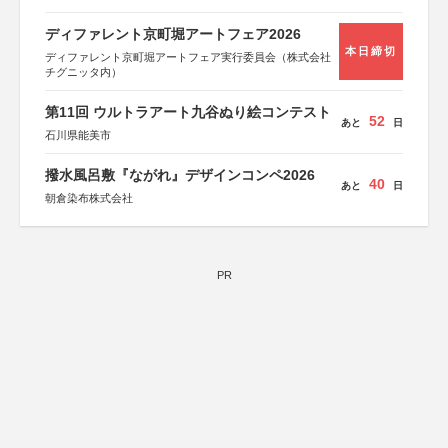
総務省消防庁、文部科学省、林野庁、全国森林組合連合
会、森林火災対策協会
ディファレント京町堀アートフェア2026
本日締切
ディファレント京町堀アートフェア実行委員会（株式会社
チグニッタ内）
第11回 ウルトラアート九谷ぬり絵コンテスト
52
あと
日
石川県能美市
撥水風呂敷『ながれ』デザインコンペ2026
40
あと
日
朝倉染布株式会社
PR