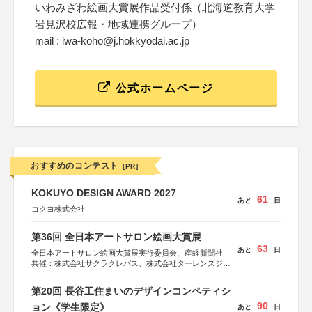
いわみざわ絵画大賞展作品受付係（北海道教育大学
岩見沢校広報・地域連携グループ）
mail : iwa-koho@j.hokkyodai.ac.jp
公式ホームページ
おすすめのコンテスト
[PR]
KOKUYO DESIGN AWARD 2027
61
あと
日
コクヨ株式会社
第36回 全日本アートサロン絵画大賞展
63
あと
日
全日本アートサロン絵画大賞展実行委員会、産経新聞社
共催：株式会社サクラクレパス、株式会社ターレンスジャ
パン、サクラアートサロン、株式会社アムス
第20回 長谷工住まいのデザインコンペティシ
90
ョン《学生限定》
あと
日