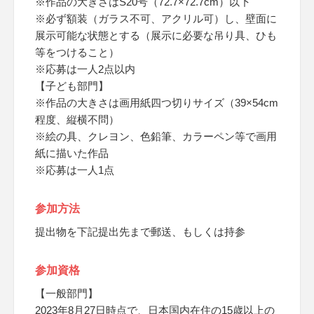
※作品の大きさはS20号（72.7×72.7cm）以下
※必ず額装（ガラス不可、アクリル可）し、壁面に
展示可能な状態とする（展示に必要な吊り具、ひも
等をつけること）
※応募は一人2点以内
【子ども部門】
※作品の大きさは画用紙四つ切りサイズ（39×54cm
程度、縦横不問）
※絵の具、クレヨン、色鉛筆、カラーペン等で画用
紙に描いた作品
※応募は一人1点
参加方法
提出物を下記提出先まで郵送、もしくは持参
参加資格
【一般部門】
2023年8月27日時点で、日本国内在住の15歳以上の