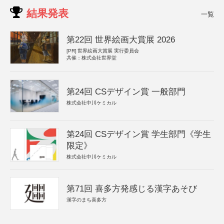
結果発表
一覧
第22回 世界絵画大賞展 2026
[PR]
世界絵画大賞展 実行委員会
共催：株式会社世界堂
第24回 CSデザイン賞 一般部門
株式会社中川ケミカル
第24回 CSデザイン賞 学生部門《学生
限定》
株式会社中川ケミカル
第71回 喜多方発感じる漢字あそび
漢字のまち喜多方