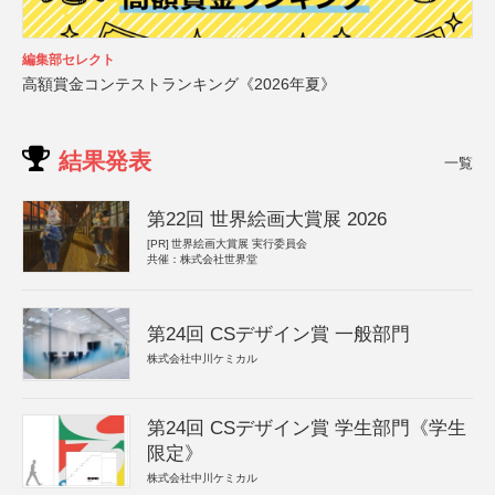
編集部セレクト
高額賞金コンテストランキング《2026年夏》
結果発表
一覧
第22回 世界絵画大賞展 2026
[PR]
世界絵画大賞展 実行委員会
共催：株式会社世界堂
第24回 CSデザイン賞 一般部門
株式会社中川ケミカル
第24回 CSデザイン賞 学生部門《学生
限定》
株式会社中川ケミカル