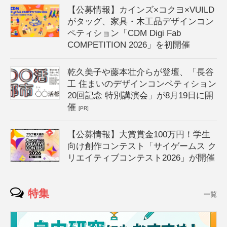
【公募情報】カインズ×コクヨ×VUILD
がタッグ、家具・木工品デザインコン
ペティション「CDM Digi Fab
COMPETITION 2026」を初開催
乾久美子や藤本壮介らが登壇、「長谷
工 住まいのデザインコンペティション
20回記念 特別講演会」が8月19日に開
催
[PR]
【公募情報】大賞賞金100万円！学生
向け創作コンテスト「サイゲームス ク
リエイティブコンテスト2026」が開催
特集
一覧