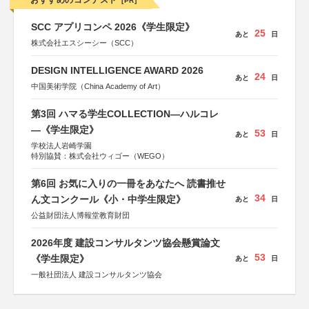
おすすめのコンテスト
[PR]
SCC アプリコンペ 2026《学生限定》
25
あと
日
株式会社エスシーシー（SCC）
DESIGN INTELLIGENCE AWARD 2026
24
あと
日
中国美術学院（China Academy of Art）
第3回 ハマる学生COLLECTION―ハルコレ
―《学生限定》
53
あと
日
学校法人岩崎学園
特別協賛：株式会社ウィゴー（WEGO）
第6回 お気に入りの一冊をあなたへ 読書推せ
34
ん文コンクール《小・中学生限定》
あと
日
公益財団法人博報堂教育財団
2026年度 建設コンサルタンツ協会懸賞論文
53
《学生限定》
あと
日
一般社団法人 建設コンサルタンツ協会