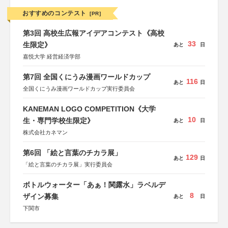
おすすめのコンテスト
[PR]
第3回 高校生広報アイデアコンテスト《高校
33
生限定》
あと
日
嘉悦大学 経営経済学部
第7回 全国くにうみ漫画ワールドカップ
116
あと
日
全国くにうみ漫画ワールドカップ実行委員会
KANEMAN LOGO COMPETITION《大学
10
生・専門学校生限定》
あと
日
株式会社カネマン
第6回 「絵と言葉のチカラ展」
129
あと
日
「絵と言葉のチカラ展」実行委員会
ボトルウォーター「あぁ！関露水」ラベルデ
8
ザイン募集
あと
日
下関市