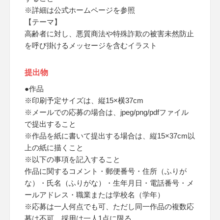
※詳細は公式ホームページを参照
【テーマ】
高齢者に対し、悪質商法や特殊詐欺の被害未然防止
を呼び掛けるメッセージを含むイラスト
提出物
●作品
※印刷予定サイズは、縦15×横37cm
※メールでの応募の場合は、jpeg/png/pdfファイル
で提出すること
※作品を紙に書いて提出する場合は、縦15×37cm以
上の紙に描くこと
※以下の事項を記入すること
作品に関するコメント・郵便番号・住所（ふりが
な）・氏名（ふりがな）・生年月日・電話番号・メ
ールアドレス・職業または学校名（学年）
※応募は一人何点でも可、ただし同一作品の複数応
募は不可、採用は一人1点に限る