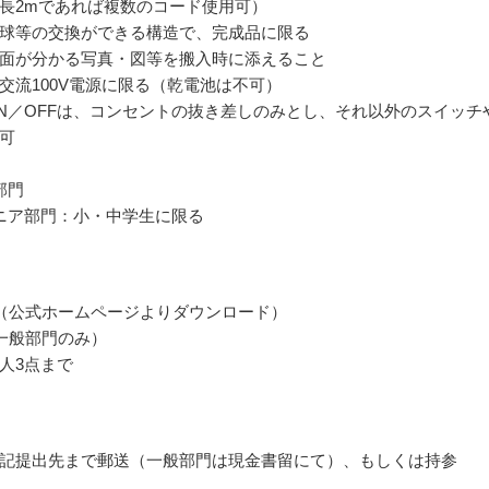
長2mであれば複数のコード使用可）
球等の交換ができる構造で、完成品に限る
面が分かる写真・図等を搬入時に添えること
交流100V電源に限る（乾電池は不可）
N／OFFは、コンセントの抜き差しのみとし、それ以外のスイッチ
可
部門
ニア部門：小・中学生に限る
（公式ホームページよりダウンロード）
一般部門のみ）
人3点まで
記提出先まで郵送（一般部門は現金書留にて）、もしくは持参