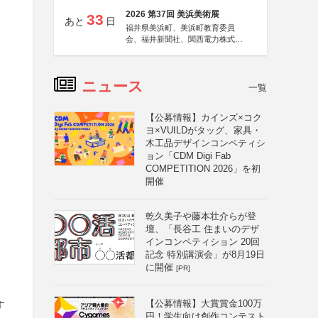
2026 第37回 美浜美術展
33
あと
日
福井県美浜町、美浜町教育委員
会、福井新聞社、関西電力株式会
社
ニュース
一覧
【公募情報】カインズ×コク
ヨ×VUILDがタッグ、家具・
木工品デザインコンペティシ
ョン「CDM Digi Fab
COMPETITION 2026」を初
開催
乾久美子や藤本壮介らが登
壇、「長谷工 住まいのデザ
インコンペティション 20回
記念 特別講演会」が8月19日
に開催
[PR]
【公募情報】大賞賞金100万
す
円！学生向け創作コンテスト