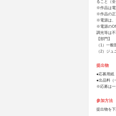
ること（全
※作品は電
※作品の正
※電源は、
※電源のO
調光等は不
【部門】
（1）一般
（2）ジュ
提出物
●応募用紙
●出品料（
※応募は一
参加方法
提出物を下