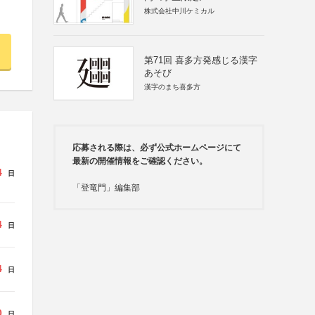
株式会社中川ケミカル
第71回 喜多方発感じる漢字
あそび
漢字のまち喜多方
応募される際は、必ず公式ホームページにて
最新の開催情報をご確認ください。
4
日
「登竜門」編集部
4
日
4
日
0
日