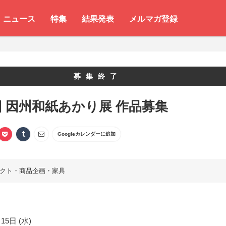
ニュース
特集
結果発表
メルマガ登録
募集終了
回 因州和紙あかり展 作品募集
Googleカレンダーに追加
クト・商品企画・家具
15日 (水)