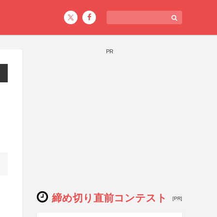
PR
締め切り直前コンテスト
[PR]