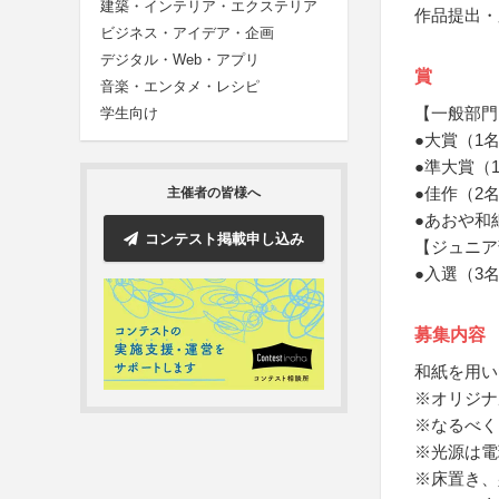
建築・インテリア・エクステリア
作品提出・
ビジネス・アイデア・企画
デジタル・Web・アプリ
賞
音楽・エンタメ・レシピ
【一般部門
学生向け
●大賞（1
●準大賞（
●佳作（2
主催者の皆様へ
●あおや和
コンテスト掲載申し込み
【ジュニア
●入選（3
募集内容
和紙を用い
※オリジナ
※なるべく
※光源は電
※床置き、