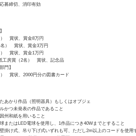
応募締切、消印有効
】
名） 賞状、賞金8万円
1名） 賞状、賞金3万円
名） 賞状、賞金1万円
紙工房賞（2名） 賞状、記念品
部門】
名） 賞状、2000円分の図書カード
たあかり作品（照明器具）もしくはオブジェ
ルかつ未発表の作品であること
因州和紙を用いること
球またはLED電球を使用し、1作品につき40Wまでとすること
壁掛け式、吊り下げ式いずれも可、ただし2m以上のコードを使用