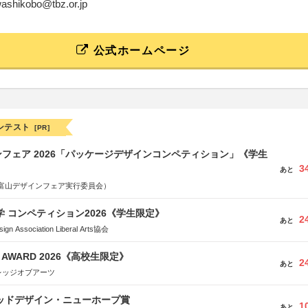
-washikobo@tbz.or.jp
公式ホームページ
ンテスト
[PR]
フェア 2026「パッケージデザインコンペティション」《学生
3
あと
富山デザインフェア実行委員会）
大学 コンペティション2026《学生限定》
2
あと
Association Liberal Arts協会
GN AWARD 2026《高校生限定》
2
あと
レッジオブアーツ
グッドデザイン・ニューホープ賞
1
あと