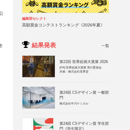
公
編集部セレクト
高額賞金コンテストランキング《2026年夏》
結果発表
市
一覧
第22回 世界絵画大賞展 2026
[PR]
世界絵画大賞展 実行委員会
共催：株式会社世界堂
第24回 CSデザイン賞 一般部
門
株式会社中川ケミカル
第24回 CSデザイン賞 学生部
門《学生限定》