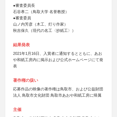
●審査委員長
石谷孝二（鳥取大学 名誉教授）
●審査委員
山ノ内芳彦（木工、灯り作家）
秋吉保久（現代の名工〈抄紙工〉）
結果発表
2021年1月16日、入賞者に通知するとともに、あお
や和紙工房内に掲示および公式ホームページにて発
表
著作権の扱い
応募作品の映像の著作権は鳥取市、および公益財団
法人 鳥取市文化財団 鳥取市あおや和紙工房に帰属
主催