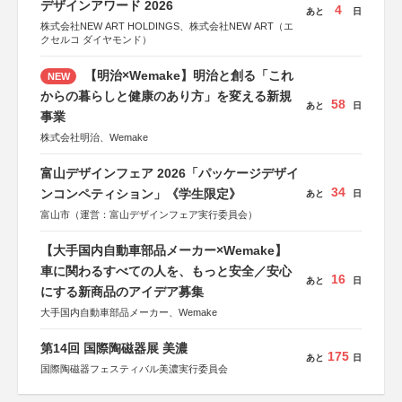
デザインアワード 2026
4
あと
日
株式会社NEW ART HOLDINGS、株式会社NEW ART（エ
クセルコ ダイヤモンド）
【明治×Wemake】明治と創る「これ
NEW
からの暮らしと健康のあり方」を変える新規
58
あと
日
事業
株式会社明治、Wemake
富山デザインフェア 2026「パッケージデザイ
34
ンコンペティション」《学生限定》
あと
日
富山市（運営：富山デザインフェア実行委員会）
【大手国内自動車部品メーカー×Wemake】
車に関わるすべての人を、もっと安全／安心
16
あと
日
にする新商品のアイデア募集
大手国内自動車部品メーカー、Wemake
第14回 国際陶磁器展 美濃
175
あと
日
国際陶磁器フェスティバル美濃実行委員会