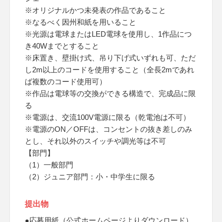
※オリジナルかつ未発表の作品であること
※なるべく因州和紙を用いること
※光源は電球またはLED電球を使用し、1作品につ
き40Wまでとすること
※床置き、壁掛け式、吊り下げ式いずれも可、ただ
し2m以上のコードを使用すること（全長2mであれ
ば複数のコード使用可）
※作品は電球等の交換ができる構造で、完成品に限
る
※電源は、交流100V電源に限る（乾電池は不可）
※電源のON／OFFは、コンセントの抜き差しのみ
とし、それ以外のスイッチや調光等は不可
【部門】
（1）一般部門
（2）ジュニア部門：小・中学生に限る
提出物
●応募用紙（公式ホームページよりダウンロード）