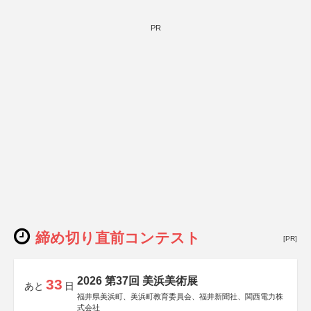
PR
締め切り直前コンテスト
[PR]
2026 第37回 美浜美術展
33
あと
日
福井県美浜町、美浜町教育委員会、福井新聞社、関西電力株
式会社