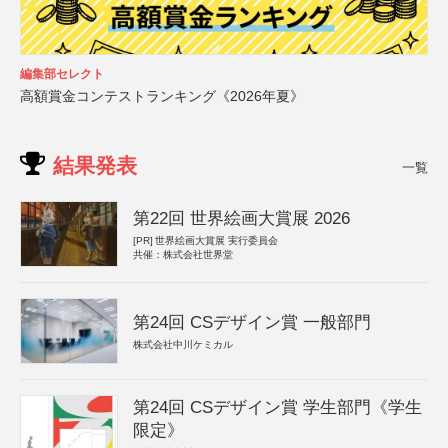
編集部セレクト
高額賞金コンテストランキング《2026年夏》
結果発表
一覧
第22回 世界絵画大賞展 2026
[PR]
世界絵画大賞展 実行委員会
共催：株式会社世界堂
第24回 CSデザイン賞 一般部門
株式会社中川ケミカル
第24回 CSデザイン賞 学生部門《学生
限定》