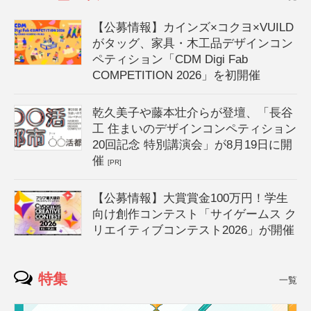
【公募情報】カインズ×コクヨ×VUILD
がタッグ、家具・木工品デザインコン
ペティション「CDM Digi Fab
COMPETITION 2026」を初開催
乾久美子や藤本壮介らが登壇、「長谷
工 住まいのデザインコンペティション
20回記念 特別講演会」が8月19日に開
催
[PR]
【公募情報】大賞賞金100万円！学生
向け創作コンテスト「サイゲームス ク
リエイティブコンテスト2026」が開催
特集
一覧