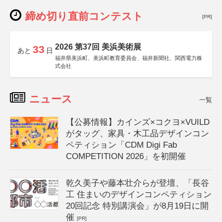
締め切り直前コンテスト
[PR]
2026 第37回 美浜美術展
33
あと
日
福井県美浜町、美浜町教育委員会、福井新聞社、関西電力株
式会社
ニュース
一覧
【公募情報】カインズ×コクヨ×VUILD
がタッグ、家具・木工品デザインコン
ペティション「CDM Digi Fab
COMPETITION 2026」を初開催
乾久美子や藤本壮介らが登壇、「長谷
工 住まいのデザインコンペティション
20回記念 特別講演会」が8月19日に開
催
[PR]