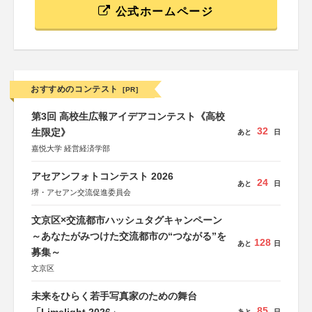
公式ホームページ
おすすめのコンテスト
[PR]
第3回 高校生広報アイデアコンテスト《高校
32
生限定》
あと
日
嘉悦大学 経営経済学部
アセアンフォトコンテスト 2026
24
あと
日
堺・アセアン交流促進委員会
文京区×交流都市ハッシュタグキャンペーン
～あなたがみつけた交流都市の“つながる”を
128
あと
日
募集～
文京区
未来をひらく若手写真家のための舞台
85
あと
日