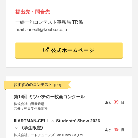
提出先・問合先
一絵一句コンテスト事務局 TR係
mail : oneall@koubo.co.jp
公式ホームページ
おすすめのコンテスト
[PR]
第14回 ミツバチの一枚画コンクール
39
あと
日
株式会社山田養蜂場
共催：朝日学生新聞社
IIIARTMAN-CELL ～ Students’ Show 2026
～ 《学生限定》
49
あと
日
株式会社アートチューンズ | artTunes Co.,Ltd.