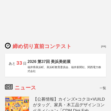
締め切り直前コンテスト
[PR]
2026 第37回 美浜美術展
33
あと
日
福井県美浜町、美浜町教育委員会、福井新聞社、関西電力株
式会社
ニュース
一覧
【公募情報】カインズ×コクヨ×VUILD
がタッグ、家具・木工品デザインコン
ペティション「CDM Digi Fab