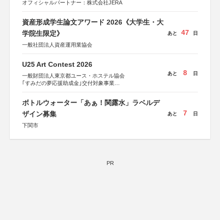
オフィシャルパートナー：株式会社JERA
資産形成学生論文アワード 2026《大学生・大
47
学院生限定》
あと
日
一般社団法人資産運用業協会
U25 Art Contest 2026
8
あと
日
一般財団法人東京都ユース・ホステル協会
｢すみだの夢応援助成金｣交付対象事業
すみだ五彩の芸術祭 連携企画
ボトルウォーター「あぁ！関露水」ラベルデ
7
ザイン募集
あと
日
下関市
PR