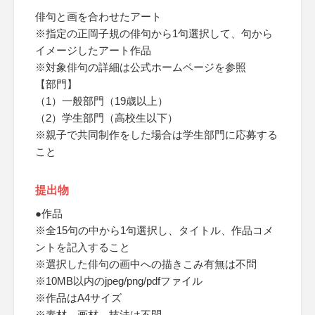
俳句と画を合わせたアート
※指定の正岡子規の俳句から1句選択して、句から
イメージしたアート作品
※対象俳句の詳細は公式ホームページを参照
【部門】
（1）一般部門（19歳以上）
（2）学生部門（高校生以下）
※親子で共同制作をした場合は学生部門に応募する
こと
提出物
●作品
※全15句の中から1句選択し、タイトル、作品コメ
ントを記入すること
※選択した俳句の画中への描きこみ有無は不問
※10MB以内のjpeg/png/pdfファイル
※作品はA4サイズ
※素材、画材、技法は不問