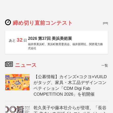
締め切り直前コンテスト
[PR]
2026 第37回 美浜美術展
32
あと
日
福井県美浜町、美浜町教育委員会、福井新聞社、関西電力株
式会社
ニュース
一覧
【公募情報】カインズ×コクヨ×VUILD
がタッグ、家具・木工品デザインコン
ペティション「CDM Digi Fab
COMPETITION 2026」を初開催
乾久美子や藤本壮介らが登壇、「長谷