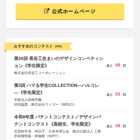
公式ホームページ
おすすめのコンテスト
[PR]
第20回 長谷工住まいのデザインコンペティシ
89
ョン《学生限定》
あと
日
株式会社長谷工コーポレーション
第3回 ハマる学生COLLECTION―ハルコレ
―《学生限定》
53
あと
日
学校法人岩崎学園
特別協賛：株式会社ウィゴー（WEGO）
令和8年度 パテントコンテスト／デザインパ
テントコンテスト《高校生、学生限定》
48
あと
日
文部科学省、特許庁、日本弁理士会、独立行政法人 工業
所有権情報・研修館（INPIT）