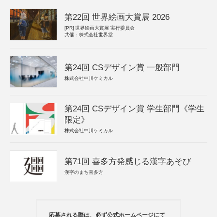
第22回 世界絵画大賞展 2026
[PR]
世界絵画大賞展 実行委員会
共催：株式会社世界堂
第24回 CSデザイン賞 一般部門
株式会社中川ケミカル
第24回 CSデザイン賞 学生部門《学生
限定》
株式会社中川ケミカル
第71回 喜多方発感じる漢字あそび
漢字のまち喜多方
応募される際は、必ず公式ホームページにて