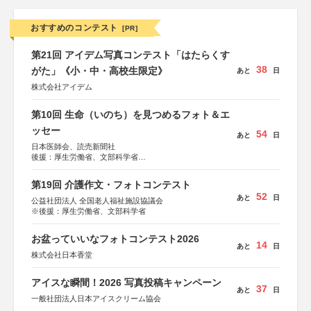
おすすめのコンテスト
[PR]
第21回 アイデム写真コンテスト「はたらくす
38
がた」《小・中・高校生限定》
あと
日
株式会社アイデム
第10回 生命（いのち）を見つめるフォト＆エ
ッセー
54
あと
日
日本医師会、読売新聞社
後援：厚生労働省、文部科学省
協賛：東京海上日動火災保険株式会社、東京海上日動あん
しん生命保険株式会社
第19回 介護作文・フォトコンテスト
52
あと
日
公益社団法人 全国老人福祉施設協議会
※後援：厚生労働省、文部科学省
お盆っていいなフォトコンテスト2026
14
あと
日
株式会社日本香堂
アイスな瞬間！2026 写真投稿キャンペーン
37
あと
日
一般社団法人日本アイスクリーム協会