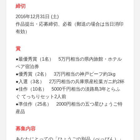
締切
2016年12月31日 (土)
作品提出・応募締切、必着（郵送の場合は当日消印
有効）
賞
●最優秀賞（1名） 5万円相当の県内旅館・ホテル
ペア宿泊券
●優秀賞（2名） 3万円相当の神戸ビーフ約1kg
●入選（3名） 2万円相当の兵庫県産松葉ガニ約2杯
●佳作（10名） 5000千円相当の淡路島3年とらふ
ぐ てっちりセット2人前
●準佳作（25名） 2000円相当の五つ星ひょうご特
産品
募集内容
あなたにとっての「ひょうごの別品（べっぴん）」