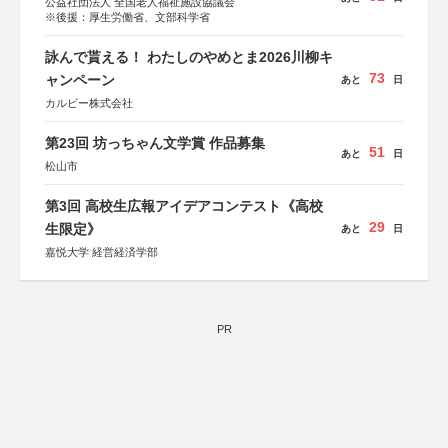
公益社団法人 全国老人福祉施設協議会
※後援：厚生労働省、文部科学省
詠んで貰える！ わたしのやめとま2026川柳キ
73
ャンペーン
あと
日
カルビー株式会社
第23回 坊っちゃん文学賞 作品募集
51
あと
日
松山市
第3回 高校生広報アイデアコンテスト《高校
29
生限定》
あと
日
嘉悦大学 経営経済学部
PR