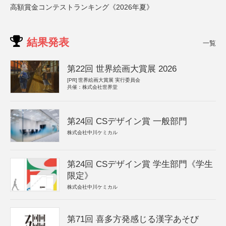
高額賞金コンテストランキング《2026年夏》
結果発表
一覧
第22回 世界絵画大賞展 2026
[PR]
世界絵画大賞展 実行委員会
共催：株式会社世界堂
第24回 CSデザイン賞 一般部門
株式会社中川ケミカル
第24回 CSデザイン賞 学生部門《学生
限定》
株式会社中川ケミカル
第71回 喜多方発感じる漢字あそび