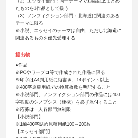
（2）エッセイ部門：同一テーマで10編以上まとめ
たものを1作品として扱う
（3）ノンフィクション部門：北海道に関連のある
テーマに限る
※小説、エッセイのテーマは自由、ただし北海道に
関連あるものを優先受理する
提出物
●作品
※PCやワープロ等で作成された作品に限る
※印字はA4判用紙に縦書き、14ポイント以上
※400字原稿用紙での換算枚数を明記すること
※小説部門、ノンフィクション部門の作品には400
字程度のシノプシス（梗概）を必ず添付すること
※応募は一人各部門無制限
【小説部門】
※1編400字詰め原稿用紙100～200枚
【エッセイ部門】