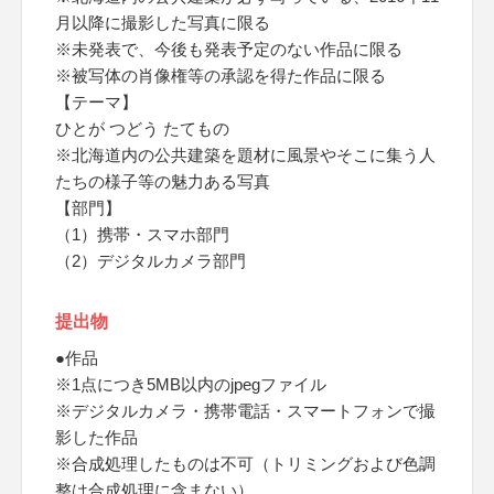
月以降に撮影した写真に限る
※未発表で、今後も発表予定のない作品に限る
※被写体の肖像権等の承認を得た作品に限る
【テーマ】
ひとが つどう たてもの
※北海道内の公共建築を題材に風景やそこに集う人
たちの様子等の魅力ある写真
【部門】
（1）携帯・スマホ部門
（2）デジタルカメラ部門
提出物
●作品
※1点につき5MB以内のjpegファイル
※デジタルカメラ・携帯電話・スマートフォンで撮
影した作品
※合成処理したものは不可（トリミングおよび色調
整は合成処理に含まない）