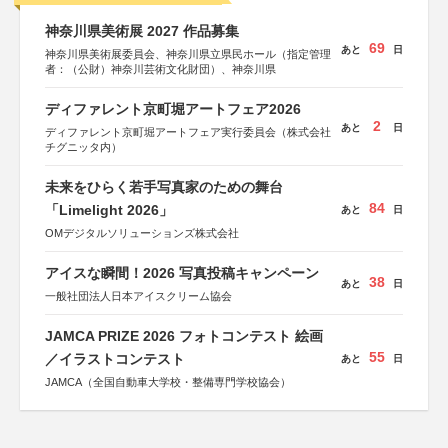
神奈川県美術展 2027 作品募集
69
あと
日
神奈川県美術展委員会、神奈川県立県民ホール（指定管理
者：（公財）神奈川芸術文化財団）、神奈川県
ディファレント京町堀アートフェア2026
2
あと
日
ディファレント京町堀アートフェア実行委員会（株式会社
チグニッタ内）
未来をひらく若手写真家のための舞台
84
「Limelight 2026」
あと
日
OMデジタルソリューションズ株式会社
アイスな瞬間！2026 写真投稿キャンペーン
38
あと
日
一般社団法人日本アイスクリーム協会
JAMCA PRIZE 2026 フォトコンテスト 絵画
55
／イラストコンテスト
あと
日
JAMCA（全国自動車大学校・整備専門学校協会）