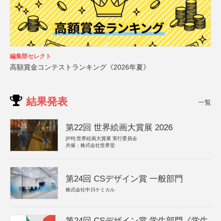
編集部セレクト
高額賞金コンテストランキング《2026年夏》
結果発表
一覧
第22回 世界絵画大賞展 2026
[PR]
世界絵画大賞展 実行委員会
共催：株式会社世界堂
第24回 CSデザイン賞 一般部門
株式会社中川ケミカル
第24回 CSデザイン賞 学生部門《学生