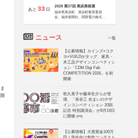
2026 第37回 美浜美術展
33
あと
日
福井県美浜町、美浜町教育委員
会、福井新聞社、関西電力株式会
社
ニュース
一覧
【公募情報】カインズ×コク
ヨ×VUILDがタッグ、家具・
木工品デザインコンペティシ
ョン「CDM Digi Fab
COMPETITION 2026」を初
開催
、ま
乾久美子や藤本壮介らが登
に限
壇、「長谷工 住まいのデザ
インコンペティション 20回
記念 特別講演会」が8月19日
に開催
[PR]
【公募情報】大賞賞金100万
円！学生向け創作コンテスト