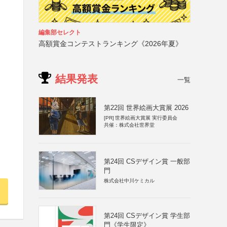
編集部セレクト
高額賞金コンテストランキング《2026年夏》
結果発表
一覧
第22回 世界絵画大賞展 2026
[PR]
世界絵画大賞展 実行委員会
共催：株式会社世界堂
第24回 CSデザイン賞 一般部
門
株式会社中川ケミカル
第24回 CSデザイン賞 学生部
門《学生限定》