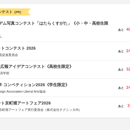
ンテスト
[PR]
イデム写真コンテスト「はたらくすがた」《小・中・高校生限
4
あと
ム
トコンテスト 2026
2
あと
流促進委員会
生広報アイデアコンテスト《高校生限定》
3
あと
経済学部
大学 コンペティション2026《学生限定》
2
あと
Association Liberal Arts協会
ト京町堀アートフェア2026
3
あと
京町堀アートフェア実行委員会（株式会社チグニッタ内）