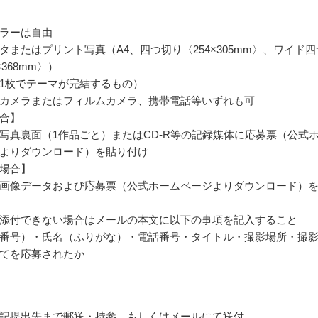
ラーは自由
タまたはプリント写真（A4、四つ切り〈254×305mm〉、ワイド四
×368mm〉）
1枚でテーマが完結するもの）
カメラまたはフィルムカメラ、携帯電話等いずれも可
合】
写真裏面（1作品ごと）またはCD-R等の記録媒体に応募票（公式
よりダウンロード）を貼り付け
場合】
画像データおよび応募票（公式ホームページよりダウンロード）
添付できない場合はメールの本文に以下の事項を記入すること
番号）・氏名（ふりがな）・電話番号・タイトル・撮影場所・撮
てを応募されたか
記提出先まで郵送・持参、もしくはメールにて送付