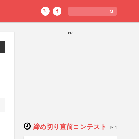
PR
締め切り直前コンテスト
[PR]