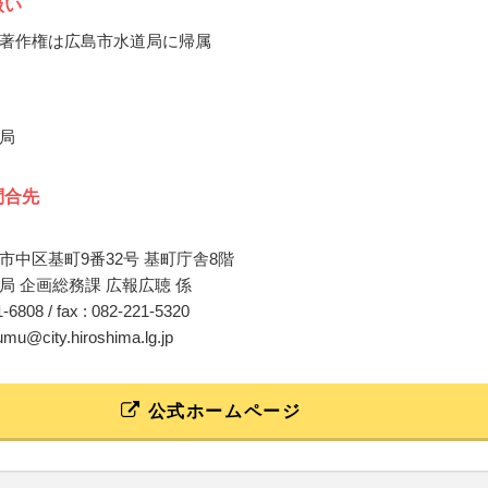
扱い
著作権は広島市水道局に帰属
局
問合先
市中区基町9番32号 基町庁舎8階
局 企画総務課 広報広聴 係
11-6808 / fax : 082-221-5320
umu@city.hiroshima.lg.jp
公式ホームページ