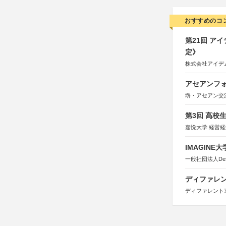
おすすめのコ
第21回 ア
定》
株式会社アイデ
アセアンフォ
堺・アセアン交
第3回 高校
嘉悦大学 経営
IMAGINE
一般社団法人Design 
ディファレン
ディファレント