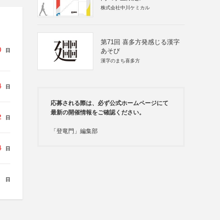
株式会社中川ケミカル
第71回 喜多方発感じる漢字
0
あそび
日
漢字のまち喜多方
4
日
応募される際は、必ず公式ホームページにて
最新の開催情報をご確認ください。
2
日
「登竜門」編集部
4
日
日