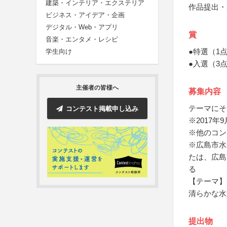
建築・インテリア・エクステリア
作品提出・
ビジネス・アイデア・企画
デジタル・Web・アプリ
賞
音楽・エンタメ・レシピ
●特選（1
学生向け
●入選（3
主催者の皆様へ
募集内容
テーマにそ
コンテスト掲載申し込み
※2017
※他のコン
※広島市水
たは、広島
る
【テーマ】
清らかな水
提出物