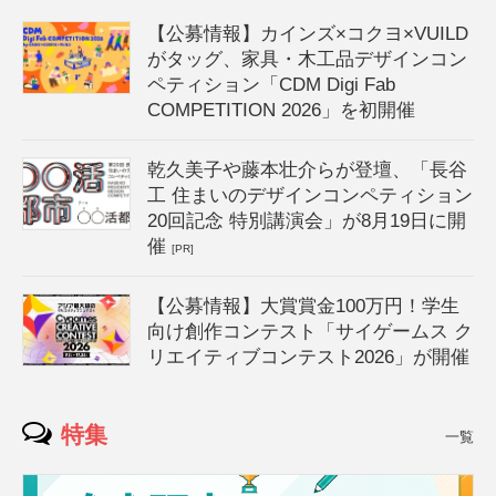
【公募情報】カインズ×コクヨ×VUILD
がタッグ、家具・木工品デザインコン
ペティション「CDM Digi Fab
COMPETITION 2026」を初開催
乾久美子や藤本壮介らが登壇、「長谷
工 住まいのデザインコンペティション
20回記念 特別講演会」が8月19日に開
催
[PR]
【公募情報】大賞賞金100万円！学生
向け創作コンテスト「サイゲームス ク
リエイティブコンテスト2026」が開催
特集
一覧