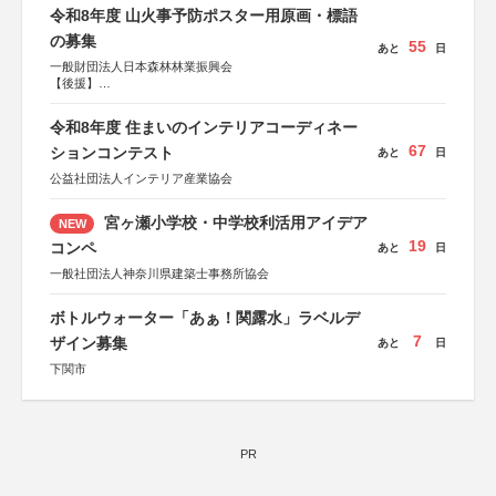
令和8年度 山火事予防ポスター用原画・標語
の募集
55
あと
日
一般財団法人日本森林林業振興会
【後援】
総務省消防庁、文部科学省、林野庁、全国森林組合連合
会、森林火災対策協会
令和8年度 住まいのインテリアコーディネー
67
ションコンテスト
あと
日
公益社団法人インテリア産業協会
宮ヶ瀬小学校・中学校利活用アイデア
NEW
19
コンペ
あと
日
一般社団法人神奈川県建築士事務所協会
ボトルウォーター「あぁ！関露水」ラベルデ
7
ザイン募集
あと
日
下関市
PR