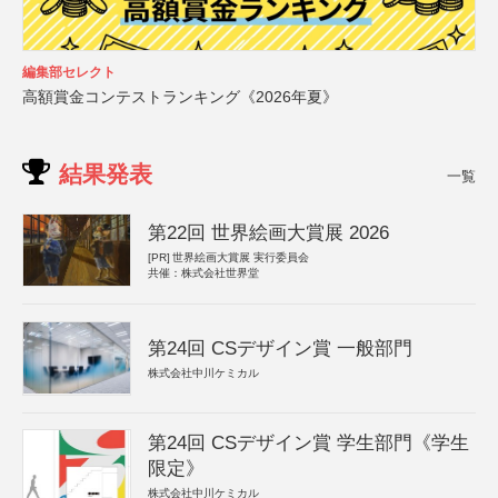
編集部セレクト
高額賞金コンテストランキング《2026年夏》
結果発表
一覧
第22回 世界絵画大賞展 2026
[PR]
世界絵画大賞展 実行委員会
共催：株式会社世界堂
第24回 CSデザイン賞 一般部門
株式会社中川ケミカル
第24回 CSデザイン賞 学生部門《学生
限定》
株式会社中川ケミカル