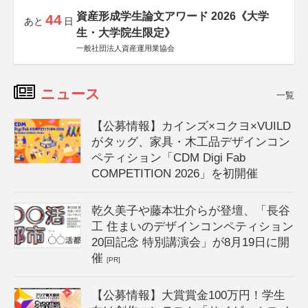
資産形成学生論文アワード 2026《大学
44
あと
日
生・大学院生限定》
一般社団法人資産運用業協会
ニュース
一覧
【公募情報】カインズ×コクヨ×VUILD
がタッグ、家具・木工品デザインコン
ペティション「CDM Digi Fab
COMPETITION 2026」を初開催
乾久美子や藤本壮介らが登壇、「長谷
工 住まいのデザインコンペティション
20回記念 特別講演会」が8月19日に開
催
[PR]
【公募情報】大賞賞金100万円！学生