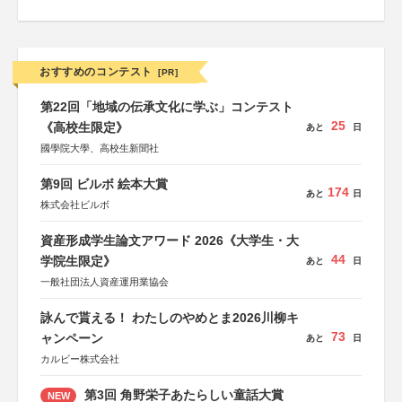
おすすめのコンテスト
[PR]
第22回「地域の伝承文化に学ぶ」コンテスト
25
《高校生限定》
あと
日
國學院大學、高校生新聞社
第9回 ビルボ 絵本大賞
174
あと
日
株式会社ビルボ
資産形成学生論文アワード 2026《大学生・大
44
学院生限定》
あと
日
一般社団法人資産運用業協会
詠んで貰える！ わたしのやめとま2026川柳キ
73
ャンペーン
あと
日
カルビー株式会社
第3回 角野栄子あたらしい童話大賞
NEW