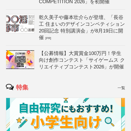
COMPETITION 2026」を初開催
乾久美子や藤本壮介らが登壇、「長谷
工 住まいのデザインコンペティション
20回記念 特別講演会」が8月19日に開
催
[PR]
【公募情報】大賞賞金100万円！学生
向け創作コンテスト「サイゲームス ク
リエイティブコンテスト2026」が開催
特集
一覧