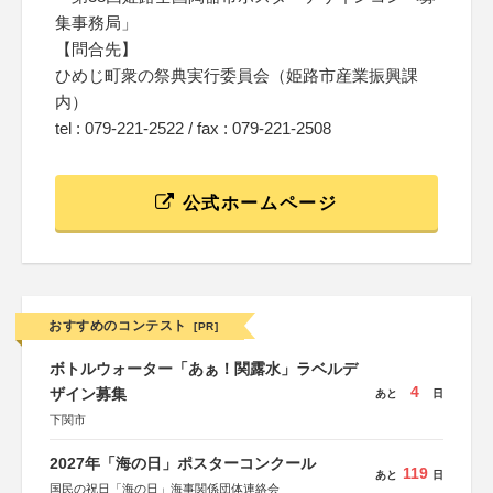
集事務局」
【問合先】
ひめじ町衆の祭典実行委員会（姫路市産業振興課
内）
tel : 079-221-2522 / fax : 079-221-2508
公式ホームページ
おすすめのコンテスト
[PR]
ボトルウォーター「あぁ！関露水」ラベルデ
4
ザイン募集
あと
日
下関市
2027年「海の日」ポスターコンクール
119
あと
日
国民の祝日「海の日」海事関係団体連絡会