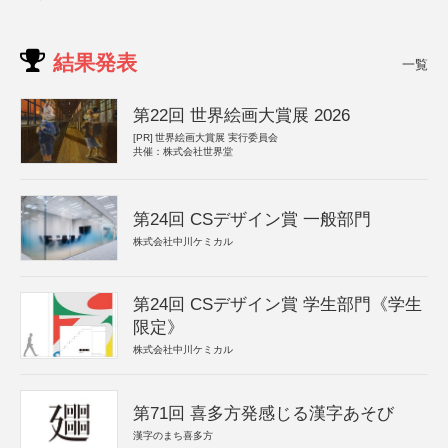
結果発表
一覧
第22回 世界絵画大賞展 2026
[PR]
世界絵画大賞展 実行委員会
共催：株式会社世界堂
第24回 CSデザイン賞 一般部門
株式会社中川ケミカル
第24回 CSデザイン賞 学生部門《学生
限定》
株式会社中川ケミカル
第71回 喜多方発感じる漢字あそび
漢字のまち喜多方