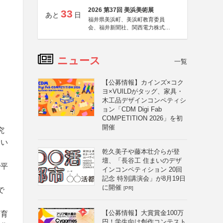
2026 第37回 美浜美術展
33
あと
日
福井県美浜町、美浜町教育委員
会、福井新聞社、関西電力株式会
社
ニュース
一覧
【公募情報】カインズ×コク
ヨ×VUILDがタッグ、家具・
木工品デザインコンペティシ
ョン「CDM Digi Fab
COMPETITION 2026」を初
開催
究
つい
乾久美子や藤本壮介らが登
壇、「長谷工 住まいのデザ
で平
インコンペティション 20回
記念 特別講演会」が8月19日
に開催
[PR]
で
【公募情報】大賞賞金100万
子育
円！学生向け創作コンテスト