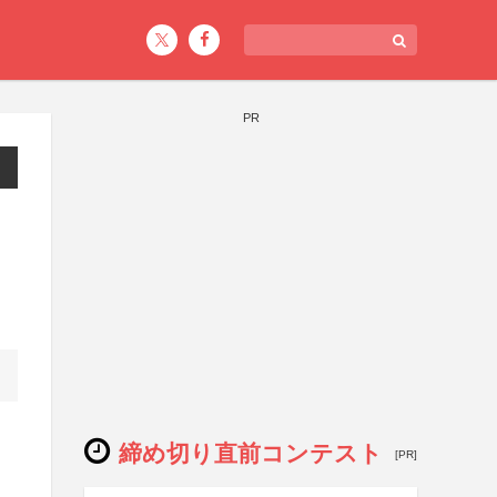
PR
締め切り直前コンテスト
[PR]