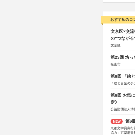
おすすめのコ
文京区×交
の“つながる
文京区
第23回 坊
松山市
第6回 「絵
「絵と言葉のチ
第6回 お気
定》
公益財団法人博
第6
NEW
京都文学賞実行
協力：京都府書