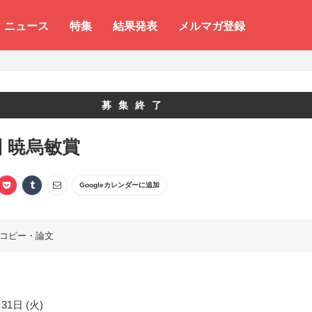
ニュース
特集
結果発表
メルマガ登録
募集終了
回 暁烏敏賞
Googleカレンダーに追加
コピー・論文
31日 (火)