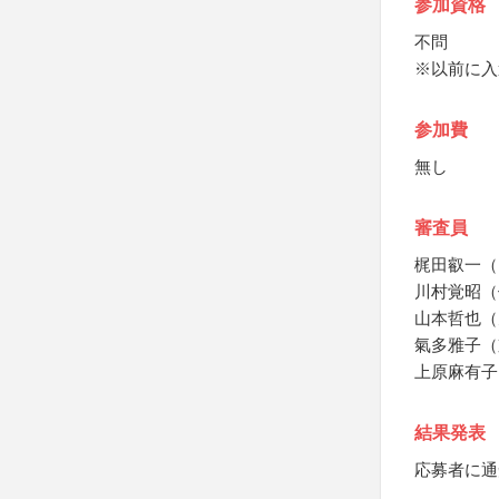
参加資格
不問
※以前に入
参加費
無し
審査員
梶田叡一（
川村覚昭（
山本哲也（
氣多雅子（
上原麻有子
結果発表
応募者に通