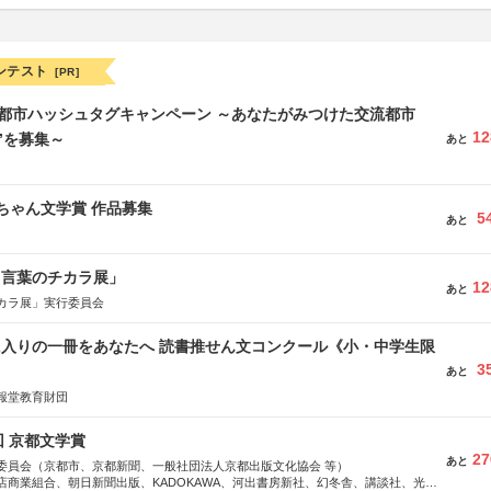
ンテスト
[PR]
流都市ハッシュタグキャンペーン ～あなたがみつけた交流都市
12
”を募集～
あと
っちゃん文学賞 作品募集
5
あと
と言葉のチカラ展」
12
あと
カラ展」実行委員会
に入りの一冊をあなたへ 読書推せん文コンクール《小・中学生限
3
あと
報堂教育財団
回 京都文学賞
27
あと
委員会（京都市、京都新聞、一般社団法人京都出版文化協会 等）
店商業組合、朝日新聞出版、KADOKAWA、河出書房新社、幻冬舎、講談社、光文