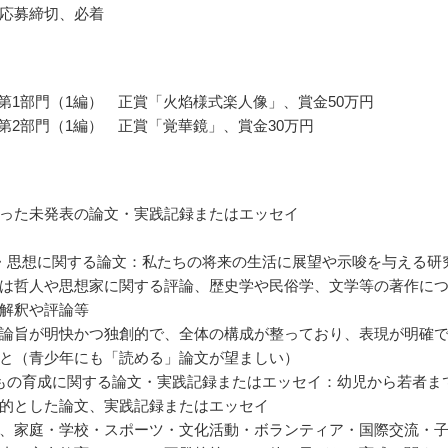
応募締切、必着
 第1部門（1編） 正賞「火焰様式楽人像」、賞金50万円
 第2部門（1編） 正賞「覚華鏡」、賞金30万円
った未発表の論文・実践記録またはエッセイ
・思想に関する論文：私たちの将来の生活に展望や示唆を与える研
は哲人や思想家に関する評論、歴史学や民俗学、文学等の著作に
解釈や評論等
論旨が明快かつ独創的で、全体の構成が整っており、表現が明確
と（青少年にも「読める」論文が望ましい）
もの育成に関する論文・実践記録またはエッセイ：幼児から若者ま
的とした論文、実践記録またはエッセイ
、家庭・学校・スポーツ・文化活動・ボランティア・国際交流・