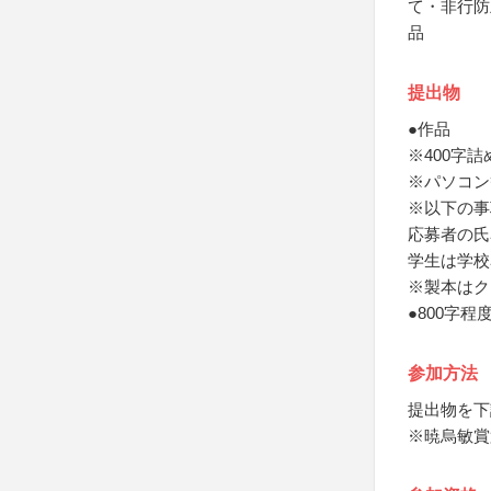
て・非行防
品
提出物
●作品
※400字詰
※パソコン
※以下の事
応募者の氏
学生は学校
※製本はク
●800字
参加方法
提出物を下
※暁烏敏賞