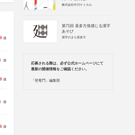
株式会社中川ケミカル
第71回 喜多方発感じる漢字
あそび
8
漢字のまち喜多方
日
4
日
応募される際は、必ず公式ホームページにて
最新の開催情報をご確認ください。
8
日
「登竜門」編集部
5
日
6
日