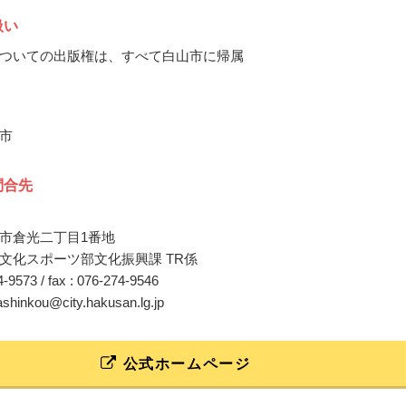
扱い
ついての出版権は、すべて白山市に帰属
市
問合先
市倉光二丁目1番地
文化スポーツ部文化振興課 TR係
74-9573 / fax : 076-274-9546
ashinkou@city.hakusan.lg.jp
公式ホームページ