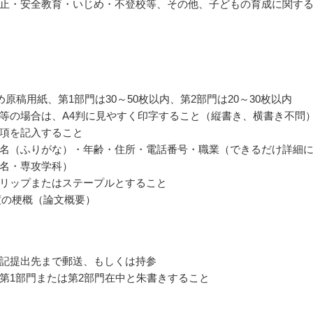
止・安全教育・いじめ・不登校等、その他、子どもの育成に関す
め原稿用紙、第1部門は30～50枚以内、第2部門は20～30枚以内
等の場合は、A4判に見やすく印字すること（縦書き、横書き不問
項を記入すること
名（ふりがな）・年齢・住所・電話番号・職業（できるだけ詳細
名・専攻学科）
リップまたはステープルとすること
程度の梗概（論文概要）
記提出先まで郵送、もしくは持参
第1部門または第2部門在中と朱書きすること