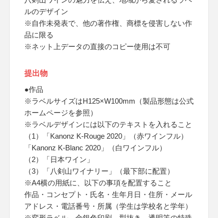
ルのデザイン
※自作未発表で、他の著作権、商標を侵害しない作
品に限る
※ネット上データの直接のコピー使用は不可
提出物
●作品
※ラベルサイズはH125×W100mm（製品形態は公式
ホームページを参照）
※ラベルデザインには以下のテキストを入れること
（1）「Kanonz K-Rouge 2020」（赤ワインフル）
「Kanonz K-Blanc 2020」（白ワインフル）
（2）「日本ワイン」
（3）「八剣山ワイナリー」（最下部に配置）
※A4横の用紙に、以下の事項を配置すること
作品・コンセプト・氏名・生年月日・住所・メール
アドレス・電話番号・所属（学生は学校名と学年）
※変形ラベル、金銀色印刷、型抜き、透明等の特殊