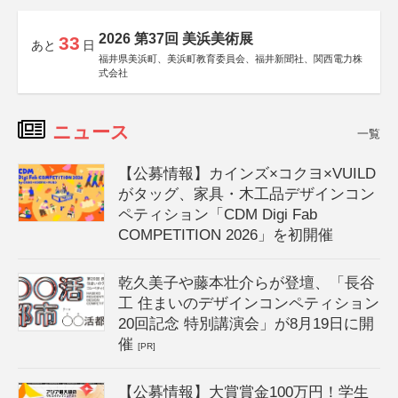
2026 第37回 美浜美術展
33
あと
日
福井県美浜町、美浜町教育委員会、福井新聞社、関西電力株
式会社
ニュース
一覧
【公募情報】カインズ×コクヨ×VUILD
がタッグ、家具・木工品デザインコン
ペティション「CDM Digi Fab
COMPETITION 2026」を初開催
乾久美子や藤本壮介らが登壇、「長谷
工 住まいのデザインコンペティション
20回記念 特別講演会」が8月19日に開
催
[PR]
【公募情報】大賞賞金100万円！学生