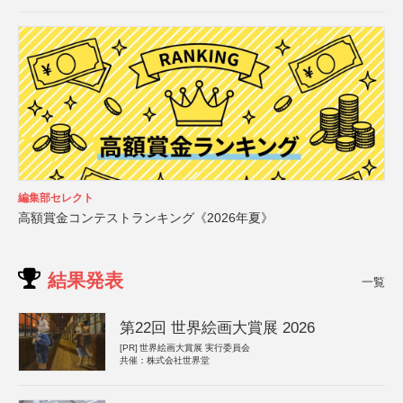
編集部セレクト
高額賞金コンテストランキング《2026年夏》
結果発表
一覧
第22回 世界絵画大賞展 2026
[PR]
世界絵画大賞展 実行委員会
共催：株式会社世界堂