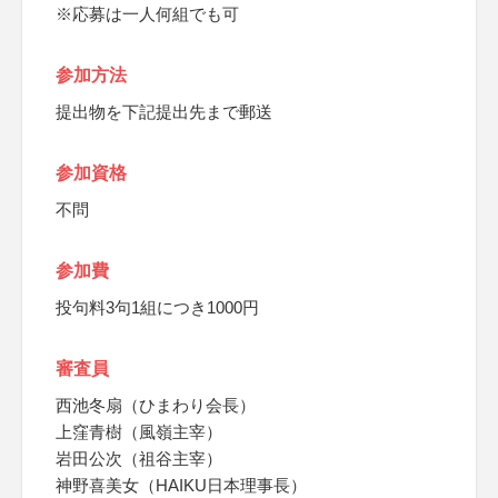
※応募は一人何組でも可
参加方法
提出物を下記提出先まで郵送
参加資格
不問
参加費
投句料3句1組につき1000円
審査員
西池冬扇（ひまわり会長）
上窪青樹（風嶺主宰）
岩田公次（祖谷主宰）
神野喜美女（HAIKU日本理事長）