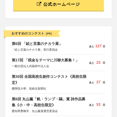
公式ホームページ
おすすめのコンテスト
[PR]
第6回 「絵と言葉のチカラ展」
127
あと
日
「絵と言葉のチカラ展」実行委員会
第17回 「税金をテーマに川柳大募集！」
23
あと
日
一般社団法人武蔵府中法人会
第30回 全国高校生創作コンテスト《高校生限
27
定》
あと
日
國學院大學、高校生新聞社
第6回 丸山薫「帆・ランプ・鷗」賞 詩作品募
53
集《小・中・高校生限定》
あと
日
愛知県豊橋市、丸山薫賞運営委員会