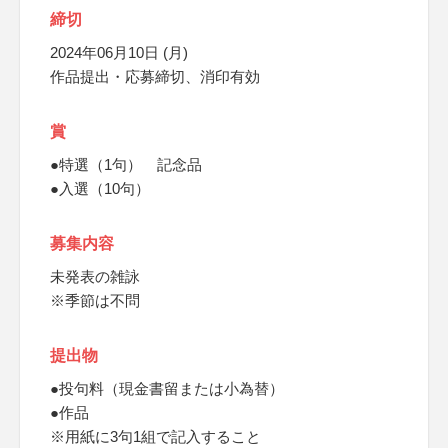
締切
2024年06月10日 (月)
作品提出・応募締切、消印有効
賞
●特選（1句） 記念品
●入選（10句）
募集内容
未発表の雑詠
※季節は不問
提出物
●投句料（現金書留または小為替）
●作品
※用紙に3句1組で記入すること