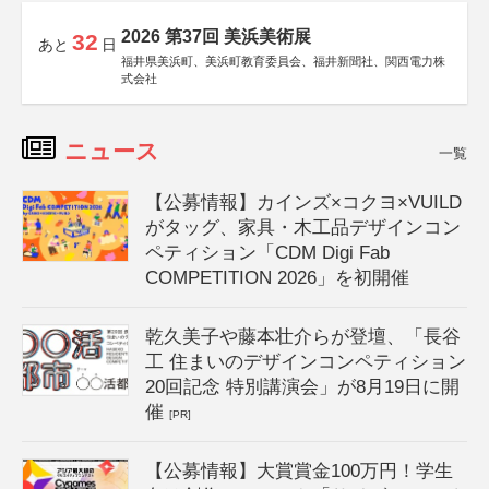
2026 第37回 美浜美術展
32
あと
日
福井県美浜町、美浜町教育委員会、福井新聞社、関西電力株
式会社
ニュース
一覧
【公募情報】カインズ×コクヨ×VUILD
がタッグ、家具・木工品デザインコン
ペティション「CDM Digi Fab
COMPETITION 2026」を初開催
乾久美子や藤本壮介らが登壇、「長谷
工 住まいのデザインコンペティション
20回記念 特別講演会」が8月19日に開
催
[PR]
【公募情報】大賞賞金100万円！学生