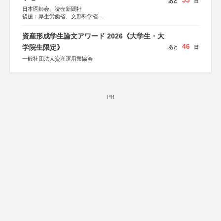
55
あと
日
日本医師会、読売新聞社
後援：厚生労働省、文部科学省
協賛：東京海上日動火災保険株式会社、東京海上日動あん
しん生命保険株式会社
資産形成学生論文アワード 2026《大学生・大
46
学院生限定》
あと
日
一般社団法人資産運用業協会
PR