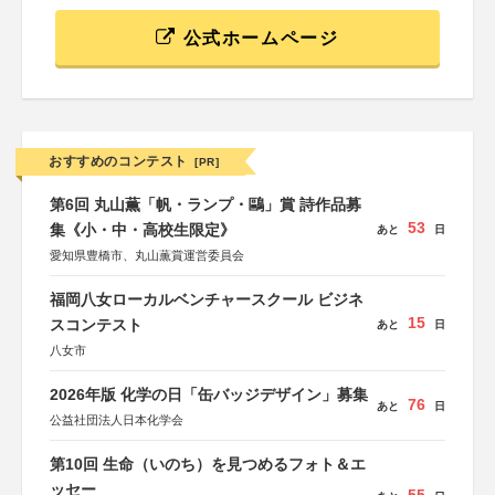
公式ホームページ
おすすめのコンテスト
[PR]
第6回 丸山薫「帆・ランプ・鷗」賞 詩作品募
53
集《小・中・高校生限定》
あと
日
愛知県豊橋市、丸山薫賞運営委員会
福岡八女ローカルベンチャースクール ビジネ
15
スコンテスト
あと
日
八女市
2026年版 化学の日「缶バッジデザイン」募集
76
あと
日
公益社団法人日本化学会
第10回 生命（いのち）を見つめるフォト＆エ
ッセー