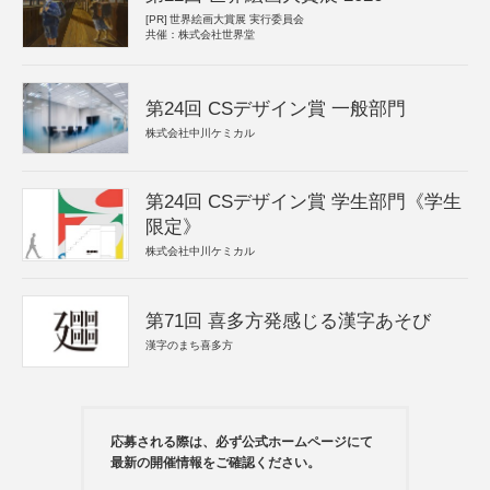
[PR]
世界絵画大賞展 実行委員会
共催：株式会社世界堂
第24回 CSデザイン賞 一般部門
株式会社中川ケミカル
第24回 CSデザイン賞 学生部門《学生
限定》
株式会社中川ケミカル
第71回 喜多方発感じる漢字あそび
漢字のまち喜多方
応募される際は、必ず公式ホームページにて
最新の開催情報をご確認ください。