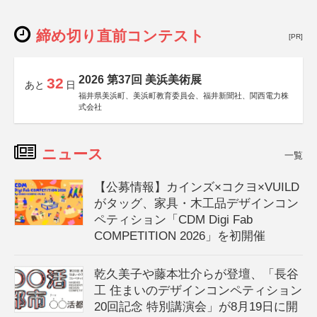
締め切り直前コンテスト
[PR]
2026 第37回 美浜美術展
32
あと
日
福井県美浜町、美浜町教育委員会、福井新聞社、関西電力株
式会社
ニュース
一覧
【公募情報】カインズ×コクヨ×VUILD
がタッグ、家具・木工品デザインコン
ペティション「CDM Digi Fab
COMPETITION 2026」を初開催
乾久美子や藤本壮介らが登壇、「長谷
工 住まいのデザインコンペティション
20回記念 特別講演会」が8月19日に開