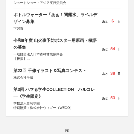
ショートショートアジア実行委員会
ボトルウォーター「あぁ！関露水」ラベルデ
6
ザイン募集
あと
日
下関市
令和8年度 山火事予防ポスター用原画・標語
の募集
54
あと
日
一般財団法人日本森林林業振興会
【後援】
総務省消防庁、文部科学省、林野庁、全国森林組合連合
会、森林火災対策協会
第23回 千修イラスト＆写真コンテスト
38
あと
日
株式会社千修
第3回 ハマる学生COLLECTION―ハルコレ
―《学生限定》
53
あと
日
学校法人岩崎学園
特別協賛：株式会社ウィゴー（WEGO）
PR