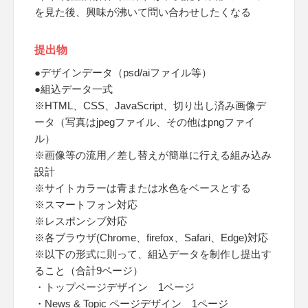
を見た後、興味が沸いて問い合わせしたくなる
提出物
●デザインデータ（psd/aiファイル等）
●組込データ一式
※HTML、CSS、JavaScript、切り出し済み画像デ
ータ（写真はjpegファイル、その他はpngファイ
ル）
※画像等の流用／差し替えが簡単に行える組み込み
設計
※サイトカラーは青または水色をベースとする
※スマートフォン対応
※レスポンシブ対応
※各ブラウザ(Chrome、firefox、Safari、Edge)対応
※以下の形式に則って、組込データを制作し提出す
ること（合計9ページ）
・トップページデザイン 1ページ
・News & Topic ページデザイン 1ページ