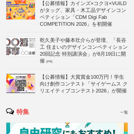
【公募情報】カインズ×コクヨ×VUILD
がタッグ、家具・木工品デザインコン
ペティション「CDM Digi Fab
COMPETITION 2026」を初開催
乾久美子や藤本壮介らが登壇、「長谷
工 住まいのデザインコンペティション
20回記念 特別講演会」が8月19日に開
催
[PR]
【公募情報】大賞賞金100万円！学生
向け創作コンテスト「サイゲームス ク
リエイティブコンテスト2026」が開催
特集
一覧