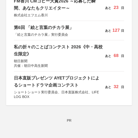
FM香川 CMコピー大賞2026 ～応募した瞬
23
間、あなたもクリエイター～
あと
日
株式会社エフエム香川
第6回 「絵と言葉のチカラ展」
127
あと
日
「絵と言葉のチカラ展」実行委員会
私の折々のことばコンテスト 2026《中・高校
生限定》
68
あと
日
朝日新聞
共催：朝日中高生新聞
日本直販プレゼンツ AYETプロジェクトによ
るショートドラマ企画コンテスト
32
あと
日
ショートショート実行委員会、日本直販株式会社、LIFE
LOG BOX
PR