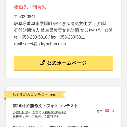
提出先・問合先
〒502-0841
岐阜県岐阜市学園町3-42 ぎふ清流文化プラザ1階
公益財団法人 岐阜県教育文化財団 文芸祭担当 TR係
tel : 058-233-5810 / fax : 058-233-5811
mail : gecf@g-kyoubun.or.jp
公式ホームページ
おすすめのコンテスト
[PR]
第19回 介護作文・フォトコンテスト
53
あと
日
公益社団法人 全国老人福祉施設協議会
※後援：厚生労働省、文部科学省