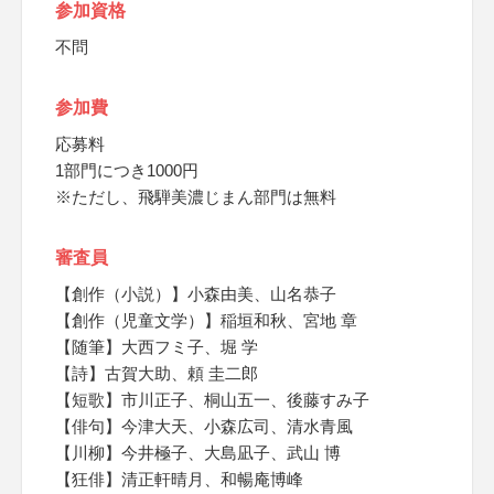
参加資格
不問
参加費
応募料
1部門につき1000円
※ただし、飛騨美濃じまん部門は無料
審査員
【創作（小説）】小森由美、山名恭子
【創作（児童文学）】稲垣和秋、宮地 章
【随筆】大西フミ子、堀 学
【詩】古賀大助、頼 圭二郎
【短歌】市川正子、桐山五一、後藤すみ子
【俳句】今津大天、小森広司、清水青風
【川柳】今井極子、大島凪子、武山 博
【狂俳】清正軒晴月、和暢庵博峰