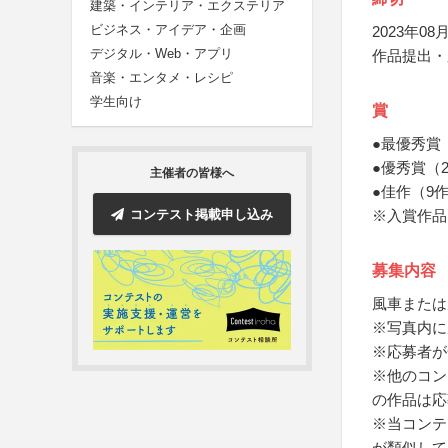
建築・インテリア・エクステリア
ビジネス・アイデア・企画
2023年08月
デジタル・Web・アプリ
作品提出・
音楽・エンタメ・レシピ
学生向け
賞
●最優秀賞
●優秀賞（
主催者の皆様へ
●佳作（9
コンテスト掲載申し込み
※入賞作品
募集内容
風車または
※写真内に
※応募者が
※他のコン
の作品は応
※当コンテ
が類似して