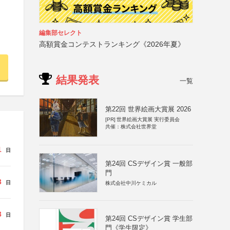
編集部セレクト
高額賞金コンテストランキング《2026年夏》
結果発表
一覧
第22回 世界絵画大賞展 2026
[PR]
世界絵画大賞展 実行委員会
共催：株式会社世界堂
1
日
第24回 CSデザイン賞 一般部
門
3
日
株式会社中川ケミカル
3
日
第24回 CSデザイン賞 学生部
門《学生限定》