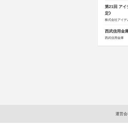
第21回 ア
定》
株式会社アイデ
西武信用金庫
西武信用金庫
運営会