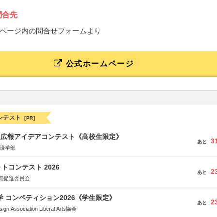
問合先
ページ内の問合せフォームより
公式ホームページ
ンテスト
[PR]
生広報アイデアコンテスト《高校生限定》
3
あと
経済学部
トコンテスト 2026
2
あと
流促進委員会
大学 コンペティション2026《学生限定》
2
あと
Association Liberal Arts協会