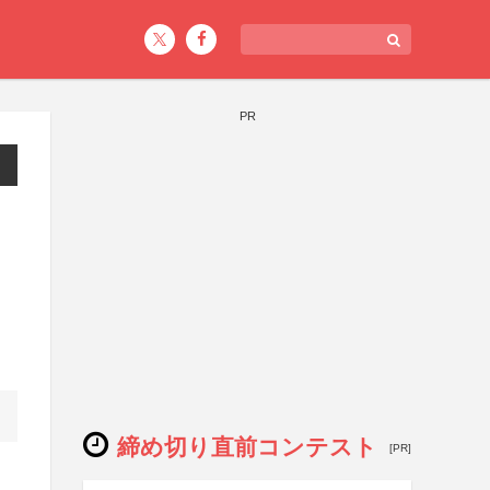
PR
締め切り直前コンテスト
[PR]