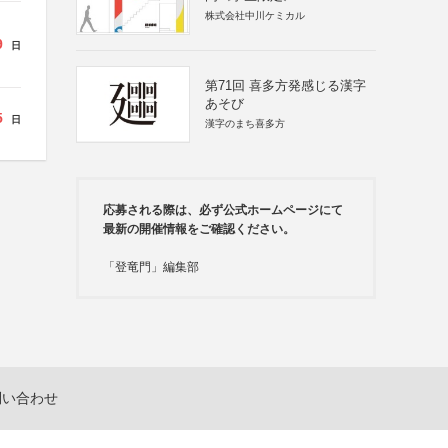
株式会社中川ケミカル
9
日
第71回 喜多方発感じる漢字
あそび
5
日
漢字のまち喜多方
応募される際は、必ず公式ホームページにて
最新の開催情報をご確認ください。
「登竜門」編集部
問い合わせ