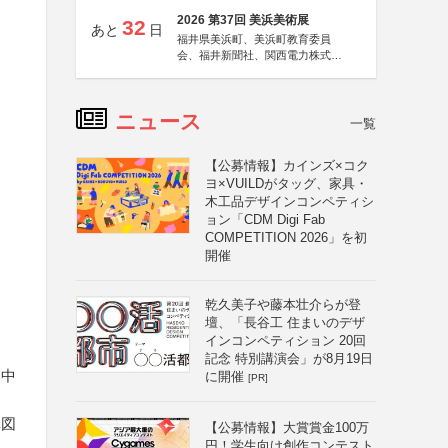
2026 第37回 美浜美術展
32
あと
日
福井県美浜町、美浜町教育委員
会、福井新聞社、関西電力株式会
社
ニュース
一覧
【公募情報】カインズ×コク
ヨ×VUILDがタッグ、家具・
木工品デザインコンペティシ
ョン「CDM Digi Fab
COMPETITION 2026」を初
開催
乾久美子や藤本壮介らが登
壇、「長谷工 住まいのデザ
インコンペティション 20回
記念 特別講演会」が8月19日
募中
に開催
[PR]
構図
【公募情報】大賞賞金100万
円！学生向け創作コンテスト