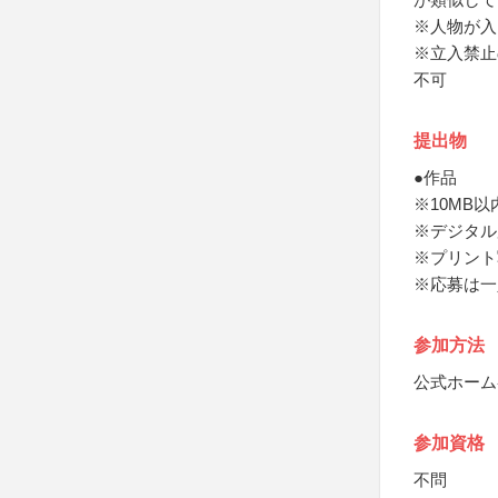
※人物が入
※立入禁止
不可
提出物
●作品
※10MB以
※デジタル
※プリント
※応募は一
参加方法
公式ホーム
参加資格
不問