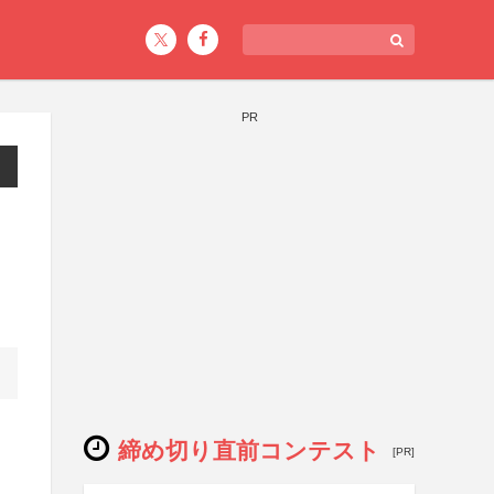
PR
締め切り直前コンテスト
[PR]