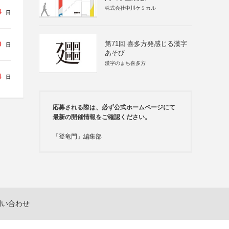
株式会社中川ケミカル
4
日
0
第71回 喜多方発感じる漢字
日
あそび
漢字のまち喜多方
4
日
応募される際は、必ず公式ホームページにて
最新の開催情報をご確認ください。
「登竜門」編集部
問い合わせ