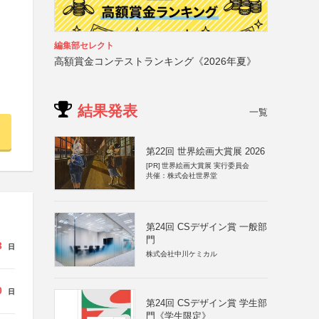
編集部セレクト
高額賞金コンテストランキング《2026年夏》
結果発表
一覧
第22回 世界絵画大賞展 2026
[PR]
世界絵画大賞展 実行委員会
共催：株式会社世界堂
第24回 CSデザイン賞 一般部
門
3
日
株式会社中川ケミカル
0
日
第24回 CSデザイン賞 学生部
門《学生限定》