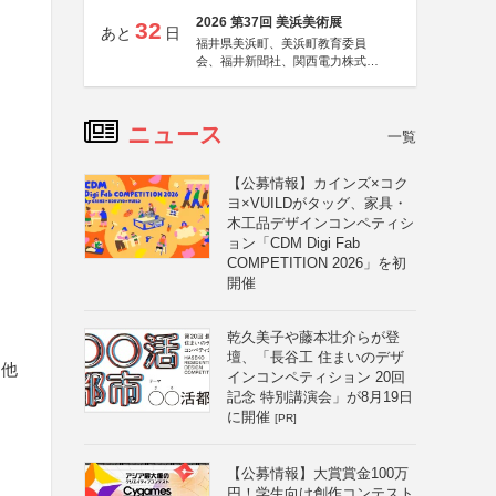
2026 第37回 美浜美術展
32
あと
日
福井県美浜町、美浜町教育委員
会、福井新聞社、関西電力株式会
社
ニュース
一覧
【公募情報】カインズ×コク
ヨ×VUILDがタッグ、家具・
木工品デザインコンペティシ
ョン「CDM Digi Fab
COMPETITION 2026」を初
開催
乾久美子や藤本壮介らが登
壇、「長谷工 住まいのデザ
、他
インコンペティション 20回
記念 特別講演会」が8月19日
に開催
[PR]
【公募情報】大賞賞金100万
円！学生向け創作コンテスト