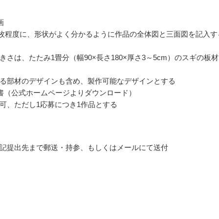
画
2枚程度に、形状がよく分かるように作品の全体図と三面図を記入す
きさは、たたみ1畳分（幅90×長さ180×厚さ3～5cm）のスギの板
る部材のデザインも含め、製作可能なデザインとする
書（公式ホームページよりダウンロード）
可、ただし1応募につき1作品とする
記提出先まで郵送・持参、もしくはメールにて送付