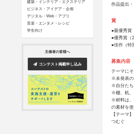
建築・インテリア・エクステリア
作品提出・
ビジネス・アイデア・企画
デジタル・Web・アプリ
賞
音楽・エンタメ・レシピ
●最優秀賞
学生向け
●優秀賞（
●佳作（特
主催者の皆様へ
募集内容
コンテスト掲載申し込み
テーマにそ
※未発表の
※自分たち
※棚、机、
※材料は、
の素材を使
【テーマ】
つむぐ