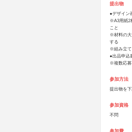
提出物
●デザイン
※A3用紙
こと
※材料の大
する
※組み立て
●出品申込
※複数応募
参加方法
提出物を下
参加資格
不問
参加費