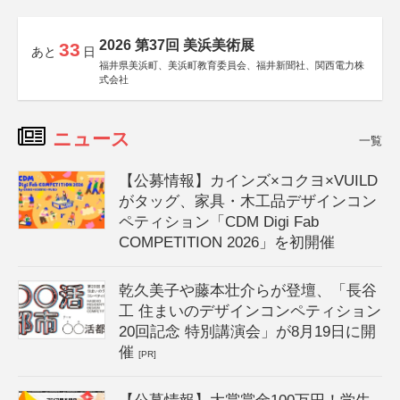
2026 第37回 美浜美術展
33
あと
日
福井県美浜町、美浜町教育委員会、福井新聞社、関西電力株
式会社
ニュース
一覧
【公募情報】カインズ×コクヨ×VUILD
がタッグ、家具・木工品デザインコン
ペティション「CDM Digi Fab
COMPETITION 2026」を初開催
乾久美子や藤本壮介らが登壇、「長谷
工 住まいのデザインコンペティション
20回記念 特別講演会」が8月19日に開
催
[PR]