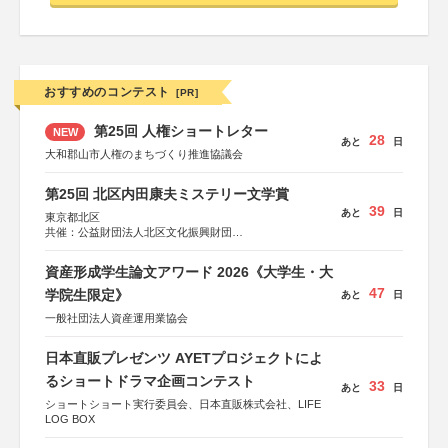
おすすめのコンテスト
[PR]
第25回 人権ショートレター
NEW
28
あと
日
大和郡山市人権のまちづくり推進協議会
第25回 北区内田康夫ミステリー文学賞
39
あと
日
東京都北区
共催：公益財団法人北区文化振興財団
協力：一般財団法人内田康夫財団
協賛：株式会社実業之日本社
資産形成学生論文アワード 2026《大学生・大
47
学院生限定》
あと
日
一般社団法人資産運用業協会
日本直販プレゼンツ AYETプロジェクトによ
るショートドラマ企画コンテスト
33
あと
日
ショートショート実行委員会、日本直販株式会社、LIFE
LOG BOX