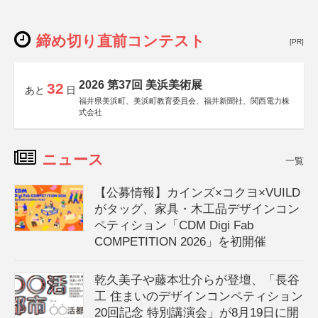
締め切り直前コンテスト
[PR]
2026 第37回 美浜美術展
32
あと
日
福井県美浜町、美浜町教育委員会、福井新聞社、関西電力株
式会社
ニュース
一覧
【公募情報】カインズ×コクヨ×VUILD
がタッグ、家具・木工品デザインコン
ペティション「CDM Digi Fab
COMPETITION 2026」を初開催
乾久美子や藤本壮介らが登壇、「長谷
工 住まいのデザインコンペティション
20回記念 特別講演会」が8月19日に開