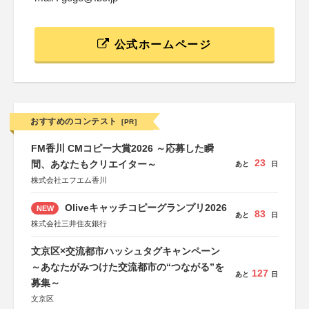
公式ホームページ
おすすめのコンテスト
[PR]
FM香川 CMコピー大賞2026 ～応募した瞬
23
間、あなたもクリエイター～
あと
日
株式会社エフエム香川
Oliveキャッチコピーグランプリ2026
NEW
83
あと
日
株式会社三井住友銀行
文京区×交流都市ハッシュタグキャンペーン
～あなたがみつけた交流都市の“つながる”を
127
あと
日
募集～
文京区