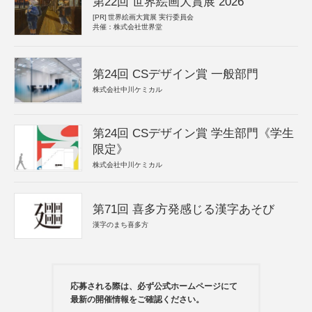
第22回 世界絵画大賞展 2026
[PR]
世界絵画大賞展 実行委員会
共催：株式会社世界堂
第24回 CSデザイン賞 一般部門
株式会社中川ケミカル
第24回 CSデザイン賞 学生部門《学生
限定》
株式会社中川ケミカル
第71回 喜多方発感じる漢字あそび
漢字のまち喜多方
応募される際は、必ず公式ホームページにて
最新の開催情報をご確認ください。