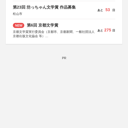
第23回 坊っちゃん文学賞 作品募集
53
あと
日
松山市
第6回 京都文学賞
NEW
275
あと
日
京都文学賞実行委員会（京都市、京都新聞、一般社団法人
京都出版文化協会 等）
協力：京都府書店商業組合、朝日新聞出版、
KADOKAWA、河出書房新社、幻冬舎、講談社、光文社、
集英社、小学館、祥伝社、新潮社、淡交社、ちいさいミシ
マ社、徳間書店、早川書房、PHP研究所、双葉社、文藝春
秋、ポプラ社、毎日新聞出版
PR