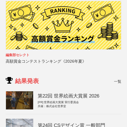
編集部セレクト
高額賞金コンテストランキング《2026年夏》
結果発表
一覧
第22回 世界絵画大賞展 2026
[PR]
世界絵画大賞展 実行委員会
共催：株式会社世界堂
第24回 CSデザイン賞 一般部門