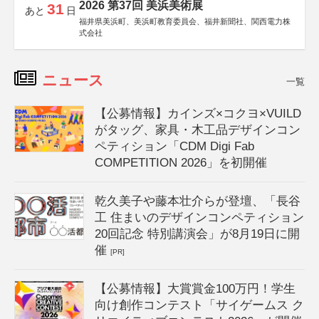
2026 第37回 美浜美術展
31
あと
日
福井県美浜町、美浜町教育委員会、福井新聞社、関西電力株
式会社
ニュース
一覧
【公募情報】カインズ×コクヨ×VUILD
がタッグ、家具・木工品デザインコン
ペティション「CDM Digi Fab
COMPETITION 2026」を初開催
乾久美子や藤本壮介らが登壇、「長谷
工 住まいのデザインコンペティション
20回記念 特別講演会」が8月19日に開
催
[PR]
【公募情報】大賞賞金100万円！学生
向け創作コンテスト「サイゲームス ク