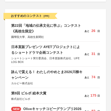
おすすめのコンテスト
[PR]
第22回「地域の伝承文化に学ぶ」コンテスト
26
《高校生限定》
あと
日
國學院大學、高校生新聞社
日本直販プレゼンツ AYETプロジェクトによ
るショートドラマ企画コンテスト
31
あと
日
ショートショート実行委員会、日本直販株式会社、LIFE
LOG BOX
詠んで貰える！ わたしのやめとま2026川柳キ
74
ャンペーン
あと
日
カルビー株式会社
第9回 ビルボ 絵本大賞
175
あと
日
株式会社ビルボ
Oliveキャッチコピーグランプリ2026
NEW