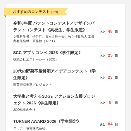
おすすめのコンテスト
[PR]
令和8年度 パテントコンテスト／デザインパ
テントコンテスト《高校生、学生限定》
48
あと
日
文部科学省、特許庁、日本弁理士会、独立行政法人 工業
所有権情報・研修館（INPIT）
SCC アプリコンペ 2026《学生限定》
25
あと
日
株式会社エスシーシー（SCC）
20代の野菜不足解消アイデアコンテスト《学
23
生限定》
あと
日
野菜摂取推進プロジェクト
大学生と考えるSDGs アクション支援プロジ
8
ェクト 2026《学生限定》
あと
日
JCOM株式会社
TURNER AWARD 2026《学生限定》
84
あと
日
ターナー色彩株式会社