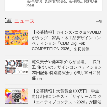
福井県美浜町、美浜町教育委員会、福井新聞社、関西電力株
式会社
ニュース
一覧
【公募情報】カインズ×コクヨ×VUILD
がタッグ、家具・木工品デザインコン
ペティション「CDM Digi Fab
COMPETITION 2026」を初開催
乾久美子や藤本壮介らが登壇、「長谷
工 住まいのデザインコンペティション
20回記念 特別講演会」が8月19日に開
催
[PR]
【公募情報】大賞賞金100万円！学生
向け創作コンテスト「サイゲームス ク
リエイティブコンテスト2026」が開催