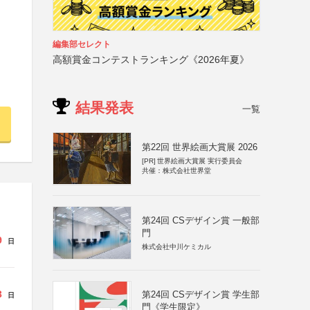
編集部セレクト
高額賞金コンテストランキング《2026年夏》
結果発表
一覧
第22回 世界絵画大賞展 2026
[PR]
世界絵画大賞展 実行委員会
共催：株式会社世界堂
第24回 CSデザイン賞 一般部
門
9
日
株式会社中川ケミカル
3
第24回 CSデザイン賞 学生部
日
門《学生限定》