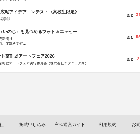
生広報アイデアコンテスト《高校生限定》
3
あと
経済学部
命（いのち）を見つめるフォト＆エッセー
5
あと
売新聞社
省、文部科学省
日動火災保険株式会社、東京海上日動あんしん生命保険株式会社
ト京町堀アートフェア2026
2
あと
京町堀アートフェア実行委員会（株式会社チグニッタ内）
社
掲載申し込み
主催運営ガイド
利用規約
お