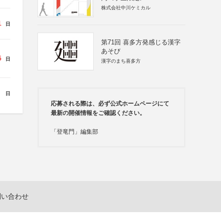
株式会社中川ケミカル
1
日
第71回 喜多方発感じる漢字
あそび
5
日
漢字のまち喜多方
日
応募される際は、必ず公式ホームページにて
最新の開催情報をご確認ください。
「登竜門」編集部
問い合わせ