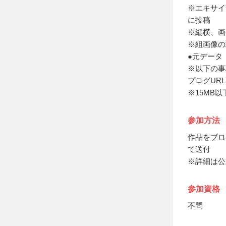
※エキサイ
に投稿
※縦横、画
※組画像の
●元データ
※以下の事
ブログUR
※15MB以
参加方法
作品をブロ
て送付
※詳細は公
参加資格
不問