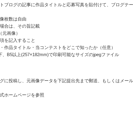
トブログの記事に作品タイトルと応募写真を貼付けて、ブログテ
像枚数は自由
場合は、その旨記載
（元画像）
項を記入すること
L・作品タイトル・当コンテストをどこで知ったか（任意）
下、B5以上(257×182mm)で印刷可能なサイズのjpegファイル
グに投稿し、元画像データを下記提出先まで郵送、もしくはメー
式ホームページを参照