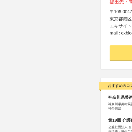
提出先・
〒106-0047
東京都港区
エキサイト
mail : exbl
おすすめのコ
神奈川県美術展
神奈川県美術展
神奈川県
第19回 介
公益社団法人 
※後援：厚生労