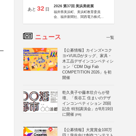
2026 第37回 美浜美術展
32
あと
日
福井県美浜町、美浜町教育委員
会、福井新聞社、関西電力株式会
社
ニュース
一覧
【公募情報】カインズ×コク
ー
ヨ×VUILDがタッグ、家具・
木工品デザインコンペティシ
ョン「CDM Digi Fab
COMPETITION 2026」を初
開催
乾久美子や藤本壮介らが登
壇、「長谷工 住まいのデザ
インコンペティション 20回
記念 特別講演会」が8月19日
に開催
[PR]
【公募情報】大賞賞金100万
円！学生向け創作コンテスト