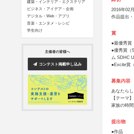
建築・インテリア・エクステリア
ビジネス・アイデア・企画
2016年02月
デジタル・Web・アプリ
作品提出・
音楽・エンタメ・レシピ
学生向け
賞
●最優秀賞（
●優秀賞（
主催者の皆様へ
ム SDHC 
コンテスト掲載申し込み
●Excit
募集内容
あなたらし
【テーマ】
家族の時間
提出物
●作品