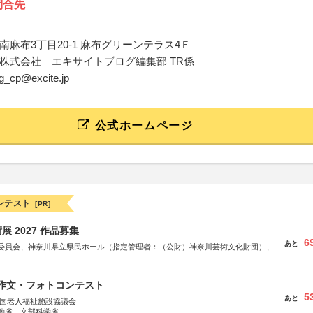
問合先
南麻布3丁目20-1 麻布グリーンテラス4Ｆ
株式会社 エキサイトブログ編集部 TR係
og_cp@excite.jp
公式ホームページ
ンテスト
[PR]
 2027 作品募集
6
あと
委員会、神奈川県立県民ホール（指定管理者：（公財）神奈川芸術文化財団）、
護作文・フォトコンテスト
5
あと
全国老人福祉施設協議会
働省、文部科学省