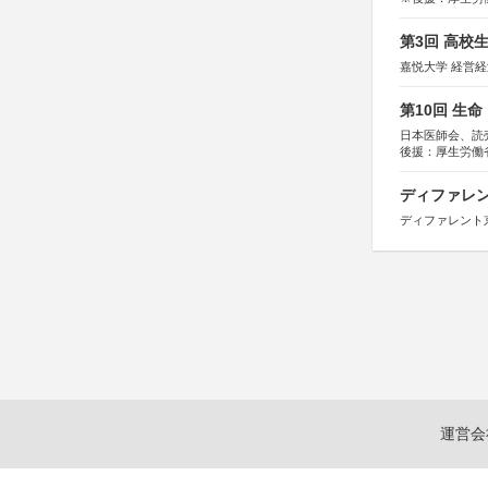
第3回 高校
嘉悦大学 経営
第10回 生
日本医師会、読
後援：厚生労働
協賛：東京海上
ディファレン
ディファレント
運営会