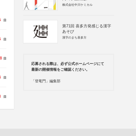
株式会社中川ケミカル
5
日
第71回 喜多方発感じる漢字
あそび
漢字のまち喜多方
5
日
8
日
応募される際は、必ず公式ホームページにて
最新の開催情報をご確認ください。
4
日
「登竜門」編集部
3
日