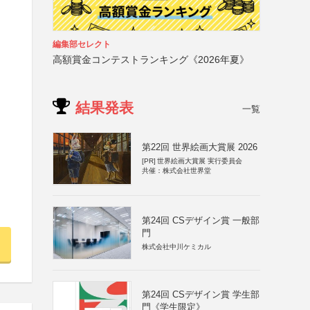
編集部セレクト
高額賞金コンテストランキング《2026年夏》
結果発表
一覧
第22回 世界絵画大賞展 2026
[PR]
世界絵画大賞展 実行委員会
共催：株式会社世界堂
第24回 CSデザイン賞 一般部
門
株式会社中川ケミカル
第24回 CSデザイン賞 学生部
門《学生限定》