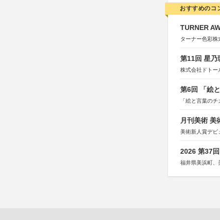
おすすめのコ
TURNER A
ターナー色彩株
第11回 星
株式会社ドトー
第6回 「絵
「絵と言葉のチ
月刊美術 美
美術新人賞デビ
2026 第3
福井県美浜町、