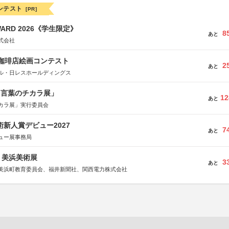
ンテスト
[PR]
WARD 2026《学生限定》
8
あと
式会社
乃珈琲店絵画コンテスト
2
あと
ル・日レスホールディングス
と言葉のチカラ展」
12
あと
カラ展」実行委員会
術新人賞デビュー2027
7
あと
ュー展事務局
7回 美浜美術展
3
あと
美浜町教育委員会、福井新聞社、関西電力株式会社