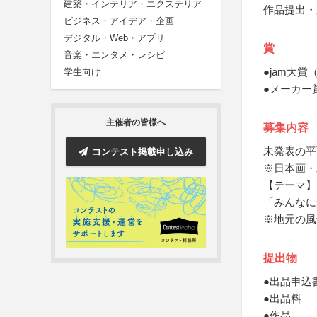
建築・インテリア・エクステリア
作品提出・
ビジネス・アイデア・企画
デジタル・Web・アプリ
賞
音楽・エンタメ・レシピ
●jam大賞
学生向け
●メーカー
主催者の皆様へ
募集内容
未発表の平
コンテスト掲載申し込み
※日本画・
【テーマ】
「みんなに
※地元の風
提出物
●出品申込
●出品料
●作品