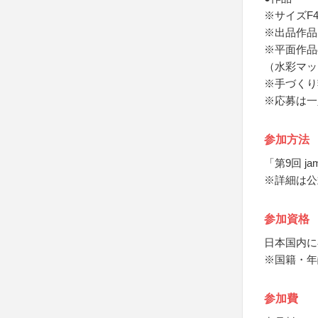
※サイズF
※出品作品
※平面作品
（水彩マッ
※手づくり
※応募は一
参加方法
「第9回 
※詳細は公
参加資格
日本国内に
※国籍・年
参加費