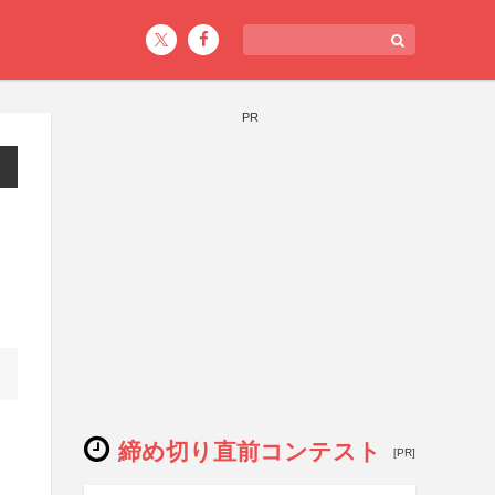
PR
締め切り直前コンテスト
[PR]