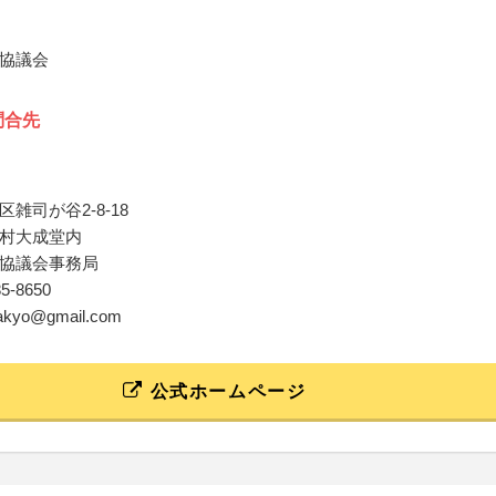
協議会
問合先
雑司が谷2-8-18
村大成堂内
協議会事務局
85-8650
gakyo@gmail.com
公式ホームページ