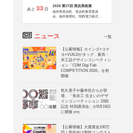
2026 第37回 美浜美術展
33
あと
日
福井県美浜町、美浜町教育委員
会、福井新聞社、関西電力株式会
社
ニュース
一覧
【公募情報】カインズ×コク
ヨ×VUILDがタッグ、家具・
木工品デザインコンペティシ
ョン「CDM Digi Fab
COMPETITION 2026」を初
開催
乾久美子や藤本壮介らが登
壇、「長谷工 住まいのデザ
インコンペティション 20回
記念 特別講演会」が8月19日
に開催
[PR]
【公募情報】大賞賞金100万
円！学生向け創作コンテスト