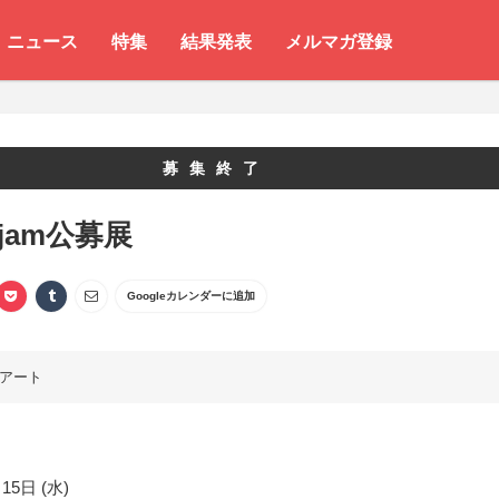
ニュース
特集
結果発表
メルマガ登録
募集終了
 jam公募展
Googleカレンダーに追加
アート
15日 (水)