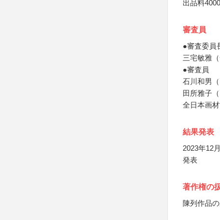
出品料400
審査員
●審査委員
三宅敏雅（
●審査員
石川和男（
田所雅子（
全日本画材
結果発表
2023年
発表
著作権の
陳列作品の