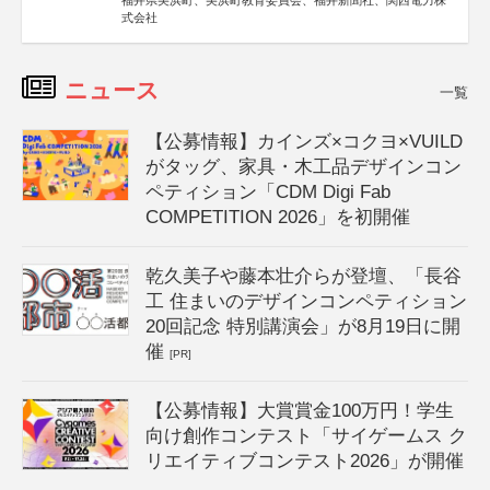
福井県美浜町、美浜町教育委員会、福井新聞社、関西電力株
式会社
ニュース
一覧
【公募情報】カインズ×コクヨ×VUILD
がタッグ、家具・木工品デザインコン
ペティション「CDM Digi Fab
COMPETITION 2026」を初開催
乾久美子や藤本壮介らが登壇、「長谷
工 住まいのデザインコンペティション
20回記念 特別講演会」が8月19日に開
催
[PR]
【公募情報】大賞賞金100万円！学生
向け創作コンテスト「サイゲームス ク
リエイティブコンテスト2026」が開催