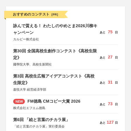
おすすめのコンテスト
[PR]
詠んで貰える！ わたしのやめとま2026川柳キ
75
ャンペーン
あと
日
カルビー株式会社
第30回 全国高校生創作コンテスト《高校生限
27
定》
あと
日
國學院大學、高校生新聞社
第3回 高校生広報アイデアコンテスト《高校
31
生限定》
あと
日
嘉悦大学 経営経済学部
FM徳島 CMコピー大賞 2026
NEW
73
あと
日
株式会社エフエム徳島
第6回 「絵と言葉のチカラ展」
127
あと
日
「絵と言葉のチカラ展」実行委員会