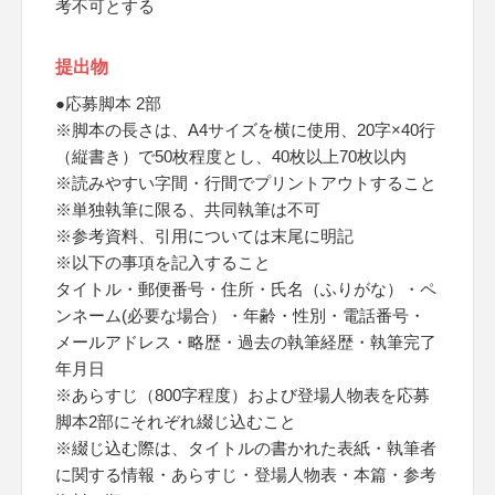
考不可とする
提出物
●応募脚本 2部
※脚本の長さは、A4サイズを横に使用、20字×40行
（縦書き）で50枚程度とし、40枚以上70枚以内
※読みやすい字間・行間でプリントアウトすること
※単独執筆に限る、共同執筆は不可
※参考資料、引用については末尾に明記
※以下の事項を記入すること
タイトル・郵便番号・住所・氏名（ふりがな）・ペ
ンネーム(必要な場合）・年齢・性別・電話番号・
メールアドレス・略歴・過去の執筆経歴・執筆完了
年月日
※あらすじ（800字程度）および登場人物表を応募
脚本2部にそれぞれ綴じ込むこと
※綴じ込む際は、タイトルの書かれた表紙・執筆者
に関する情報・あらすじ・登場人物表・本篇・参考