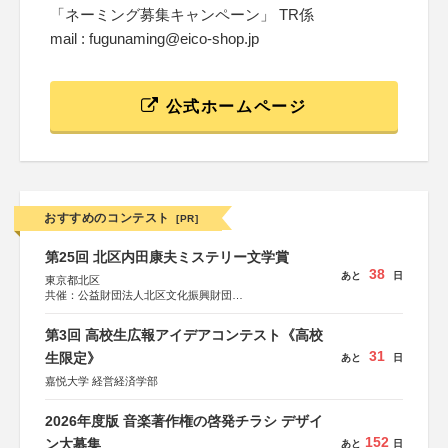
「ネーミング募集キャンペーン」 TR係
mail : fugunaming@eico-shop.jp
公式ホームページ
おすすめのコンテスト
[PR]
第25回 北区内田康夫ミステリー文学賞
38
あと
日
東京都北区
共催：公益財団法人北区文化振興財団
協力：一般財団法人内田康夫財団
協賛：株式会社実業之日本社
第3回 高校生広報アイデアコンテスト《高校
31
生限定》
あと
日
嘉悦大学 経営経済学部
2026年度版 音楽著作権の啓発チラシ デザイ
152
ン大募集
あと
日