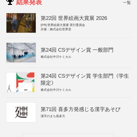
結果発表
一覧
第22回 世界絵画大賞展 2026
[PR]
世界絵画大賞展 実行委員会
共催：株式会社世界堂
第24回 CSデザイン賞 一般部門
株式会社中川ケミカル
第24回 CSデザイン賞 学生部門《学生
限定》
株式会社中川ケミカル
第71回 喜多方発感じる漢字あそび
漢字のまち喜多方