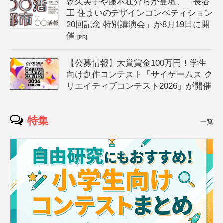
乾久美子や藤本壮介らが登壇、「長谷
工 住まいのデザインコンペティション
20回記念 特別講演会」が8月19日に開
催
[PR]
【公募情報】大賞賞金100万円！学生
向け創作コンテスト「サイゲームス ク
リエイティブコンテスト2026」が開催
特集
一覧