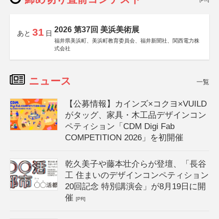
2026 第37回 美浜美術展
31
あと
日
福井県美浜町、美浜町教育委員会、福井新聞社、関西電力株
式会社
ニュース
一覧
【公募情報】カインズ×コクヨ×VUILD
がタッグ、家具・木工品デザインコン
ペティション「CDM Digi Fab
COMPETITION 2026」を初開催
乾久美子や藤本壮介らが登壇、「長谷
工 住まいのデザインコンペティション
20回記念 特別講演会」が8月19日に開
催
[PR]