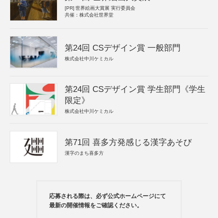
[PR]
世界絵画大賞展 実行委員会
共催：株式会社世界堂
第24回 CSデザイン賞 一般部門
株式会社中川ケミカル
第24回 CSデザイン賞 学生部門《学生
限定》
株式会社中川ケミカル
第71回 喜多方発感じる漢字あそび
漢字のまち喜多方
応募される際は、必ず公式ホームページにて
最新の開催情報をご確認ください。