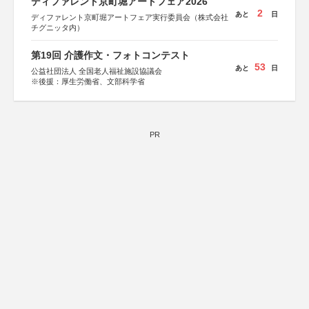
ディファレント京町堀アートフェア2026
2
あと
日
ディファレント京町堀アートフェア実行委員会（株式会社
チグニッタ内）
第19回 介護作文・フォトコンテスト
53
あと
日
公益社団法人 全国老人福祉施設協議会
※後援：厚生労働省、文部科学省
PR