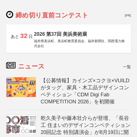
締め切り直前コンテスト
[PR]
2026 第37回 美浜美術展
32
あと
日
福井県美浜町、美浜町教育委員会、福井新聞社、関西電力株
式会社
ニュース
一覧
【公募情報】カインズ×コクヨ×VUILD
がタッグ、家具・木工品デザインコン
ペティション「CDM Digi Fab
COMPETITION 2026」を初開催
乾久美子や藤本壮介らが登壇、「長谷
工 住まいのデザインコンペティション
20回記念 特別講演会」が8月19日に開