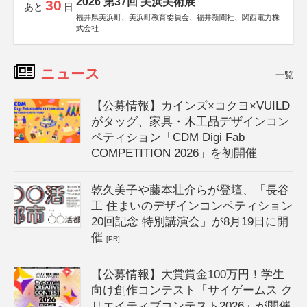
2026 第37回 美浜美術展
30
あと
日
福井県美浜町、美浜町教育委員会、福井新聞社、関西電力株
式会社
ニュース
一覧
【公募情報】カインズ×コクヨ×VUILD
がタッグ、家具・木工品デザインコン
ペティション「CDM Digi Fab
COMPETITION 2026」を初開催
乾久美子や藤本壮介らが登壇、「長谷
工 住まいのデザインコンペティション
20回記念 特別講演会」が8月19日に開
催
[PR]
【公募情報】大賞賞金100万円！学生
向け創作コンテスト「サイゲームス ク
リエイティブコンテスト2026」が開催