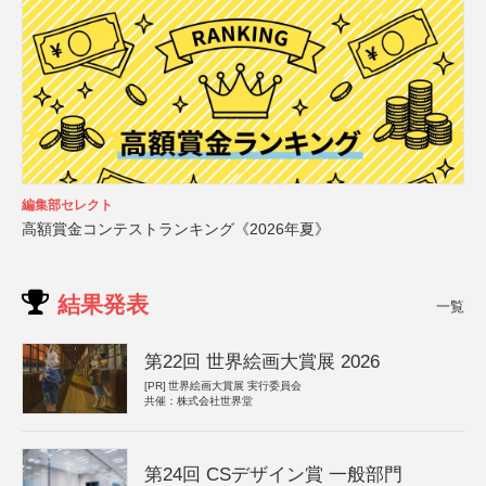
編集部セレクト
高額賞金コンテストランキング《2026年夏》
結果発表
一覧
第22回 世界絵画大賞展 2026
[PR]
世界絵画大賞展 実行委員会
共催：株式会社世界堂
第24回 CSデザイン賞 一般部門