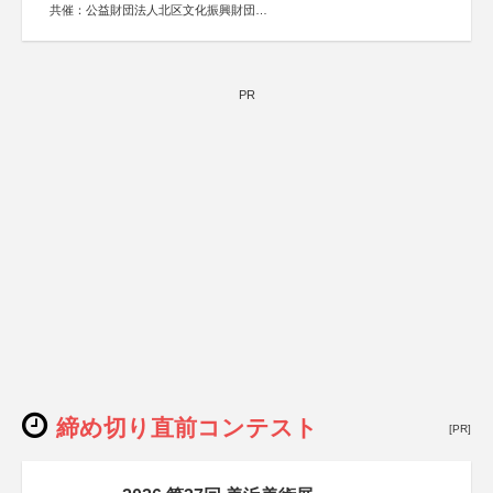
共催：公益財団法人北区文化振興財団
協力：一般財団法人内田康夫財団
協賛：株式会社実業之日本社
PR
締め切り直前コンテスト
[PR]