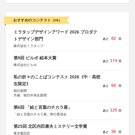
おすすめのコンテスト
[PR]
ミラタップデザインアワード 2026 プロダク
82
トデザイン部門
あと
日
株式会社ミラタップ
第9回 ビルボ 絵本大賞
174
あと
日
株式会社ビルボ
私の折々のことばコンテスト 2026《中・高校
生限定》
66
あと
日
朝日新聞
共催：朝日中高生新聞
第6回 「絵と言葉のチカラ展」
125
あと
日
「絵と言葉のチカラ展」実行委員会
第25回 北区内田康夫ミステリー文学賞
36
あと
日
東京都北区