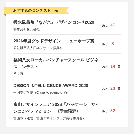
おすすめのコンテスト
[PR]
撥水風呂敷『ながれ』デザインコンペ2026
41
あと
日
朝倉染布株式会社
2026年度グッドデザイン・ニューホープ賞
8
あと
日
公益財団法人日本デザイン振興会
福岡八女ローカルベンチャースクール ビジネ
14
スコンテスト
あと
日
八女市
DESIGN INTELLIGENCE AWARD 2026
23
あと
日
中国美術学院（China Academy of Art）
富山デザインフェア 2026「パッケージデザイ
32
ンコンペティション」《学生限定》
あと
日
富山市（運営：富山デザインフェア実行委員会）