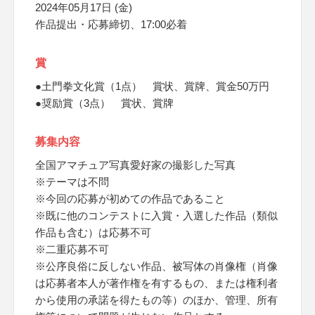
2024年05月17日 (金)
作品提出・応募締切、17:00必着
賞
●土門拳文化賞（1点） 賞状、賞牌、賞金50万円
●奨励賞（3点） 賞状、賞牌
募集内容
全国アマチュア写真愛好家の撮影した写真
※テーマは不問
※今回の応募が初めての作品であること
※既に他のコンテストに入賞・入選した作品（類似
作品も含む）は応募不可
※二重応募不可
※公序良俗に反しない作品、被写体の肖像権（肖像
は応募者本人が著作権を有するもの、または権利者
から使用の承諾を得たもの等）のほか、管理、所有