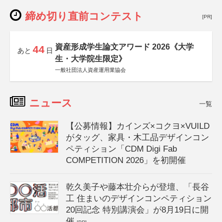
締め切り直前コンテスト
[PR]
資産形成学生論文アワード 2026《大学
44
あと
日
生・大学院生限定》
一般社団法人資産運用業協会
ニュース
一覧
【公募情報】カインズ×コクヨ×VUILD
がタッグ、家具・木工品デザインコン
ペティション「CDM Digi Fab
COMPETITION 2026」を初開催
乾久美子や藤本壮介らが登壇、「長谷
工 住まいのデザインコンペティション
20回記念 特別講演会」が8月19日に開
催