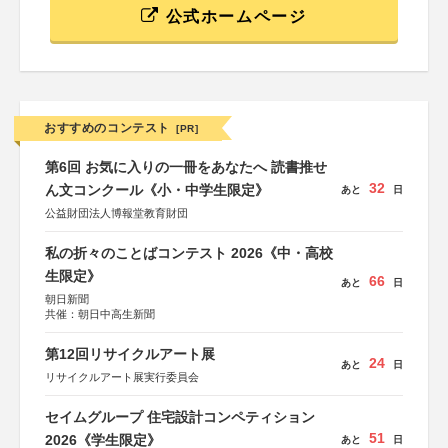
公式ホームページ
おすすめのコンテスト
[PR]
第6回 お気に入りの一冊をあなたへ 読書推せ
32
ん文コンクール《小・中学生限定》
あと
日
公益財団法人博報堂教育財団
私の折々のことばコンテスト 2026《中・高校
生限定》
66
あと
日
朝日新聞
共催：朝日中高生新聞
第12回リサイクルアート展
24
あと
日
リサイクルアート展実行委員会
セイムグループ 住宅設計コンペティション
51
2026《学生限定》
あと
日