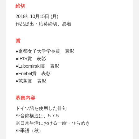
締切
2018年10月15日 (月)
作品提出・応募締切、必着
賞
●京都女子大学学長賞 表彰
●IRIS賞 表彰
●Lubomirski賞 表彰
●Friebel賞 表彰
●芭蕉賞 表彰
募集内容
ドイツ語を使用した俳句
※音節構造は、5-7-5
※日常生活における一瞬・ひらめき
※季語（秋）