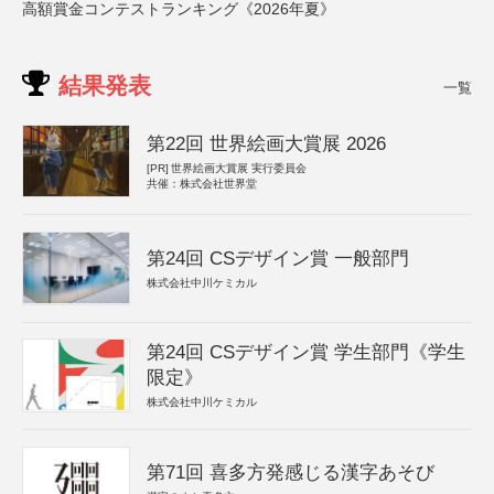
高額賞金コンテストランキング《2026年夏》
結果発表
一覧
第22回 世界絵画大賞展 2026
[PR]
世界絵画大賞展 実行委員会
共催：株式会社世界堂
第24回 CSデザイン賞 一般部門
株式会社中川ケミカル
第24回 CSデザイン賞 学生部門《学生
限定》
株式会社中川ケミカル
第71回 喜多方発感じる漢字あそび