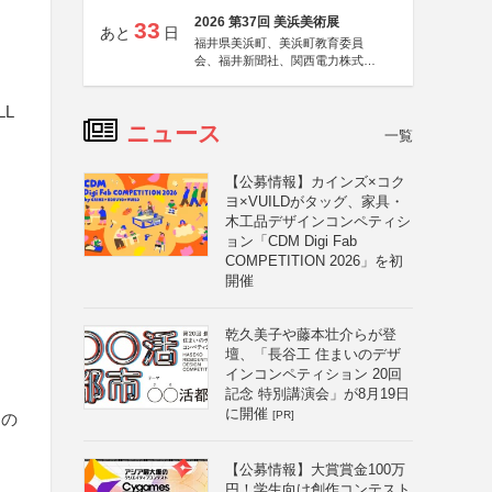
2026 第37回 美浜美術展
33
あと
日
福井県美浜町、美浜町教育委員
会、福井新聞社、関西電力株式会
社
L
ニュース
一覧
【公募情報】カインズ×コク
ヨ×VUILDがタッグ、家具・
木工品デザインコンペティシ
ョン「CDM Digi Fab
COMPETITION 2026」を初
開催
乾久美子や藤本壮介らが登
壇、「長谷工 住まいのデザ
インコンペティション 20回
記念 特別講演会」が8月19日
に開催
[PR]
定の
【公募情報】大賞賞金100万
円！学生向け創作コンテスト