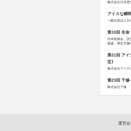
株式会社日本香
アイスな瞬間
一般社団法人日
第10回 生
日本医師会、読
後援：厚生労働
協賛：東京海上
第21回 ア
定》
株式会社アイデ
第23回 千
株式会社千修
運営会