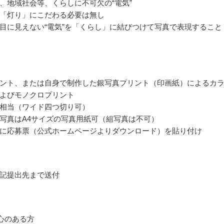
、地域社会等、くらしに不可欠の“電気”
「灯り」にこだわる必要は無し
目に見えない“電気”を「くらし」に結びつけて写真で表現すること
ント、または自身で制作した銀写真プリント（印画紙）によるカ
よびモノクロプリント
相当（ワイド四つ切り可）
写真はA4サイズの写真用紙可（組写真は不可）
に応募票（公式ホームページよりダウンロード）を貼り付け
記提出先まで送付
関心のある方