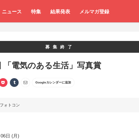
ニュース
特集
結果発表
メルマガ登録
募集終了
回 「電気のある生活」写真賞
Googleカレンダーに追加
フォトコン
06日 (月)