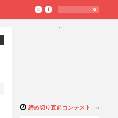
PR
締め切り直前コンテスト
[PR]