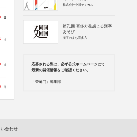
株式会社中川ケミカル
9
日
第71回 喜多方発感じる漢字
あそび
漢字のまち喜多方
6
日
0
応募される際は、必ず公式ホームページにて
日
最新の開催情報をご確認ください。
「登竜門」編集部
9
日
問い合わせ