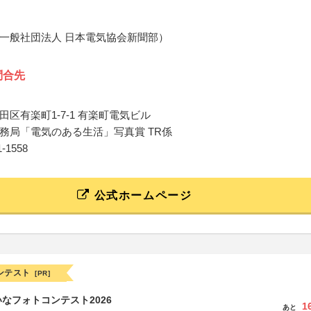
一般社団法人 日本電気協会新聞部）
問合先
田区有楽町1-7-1 有楽町電気ビル
務局「電気のある生活」写真賞 TR係
11-1558
公式ホームページ
ンテスト
[PR]
なフォトコンテスト2026
1
あと