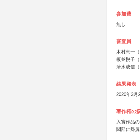
参加費
無し
審査員
木村恵一（
榎並悦子（
清水成信（
結果発表
2020年
著作権の
入賞作品の
聞部に帰属