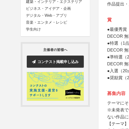
建築・インテリア・エクステリア
作品提出・
ビジネス・アイデア・企画
デジタル・Web・アプリ
賞
音楽・エンタメ・レシピ
●最優秀賞
学生向け
DECOR
●特選（1
DECOR
主催者の皆様へ
●準特選（
コンテスト掲載申し込み
DECOR
●入選（2
●奨励賞（
募集内容
テーマにそ
※未発表で
ない作品に
【テーマ】