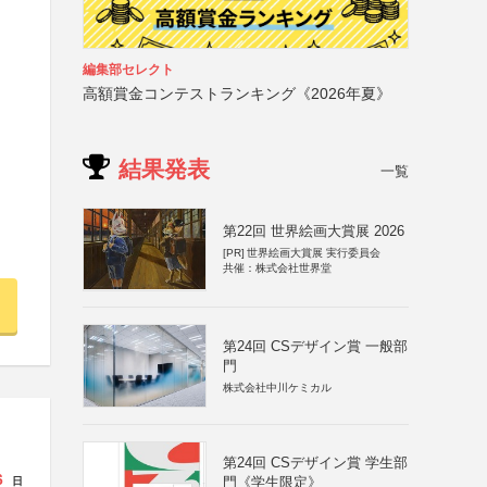
編集部セレクト
高額賞金コンテストランキング《2026年夏》
結果発表
一覧
第22回 世界絵画大賞展 2026
[PR]
世界絵画大賞展 実行委員会
共催：株式会社世界堂
第24回 CSデザイン賞 一般部
門
株式会社中川ケミカル
第24回 CSデザイン賞 学生部
6
門《学生限定》
日