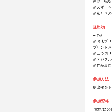
家庭、職場
※必ずしも
※私たちの
提出物
●作品
※お店プリ
プリントお
※四つ切り
※デジタル
※作品裏面
参加方法
提出物を下
参加資格
“電気”に