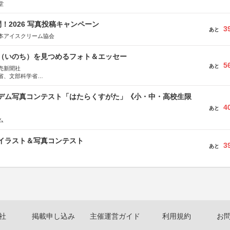
堂
！2026 写真投稿キャンペーン
3
あと
本アイスクリーム協会
命（いのち）を見つめるフォト＆エッセー
5
あと
売新聞社
省、文部科学省
日動火災保険株式会社、東京海上日動あんしん生命保険株式会社
イデム写真コンテスト「はたらくすがた」《小・中・高校生限
4
あと
ム
修イラスト＆写真コンテスト
3
あと
社
掲載申し込み
主催運営ガイド
利用規約
お