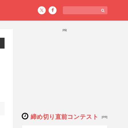
PR
締め切り直前コンテスト
[PR]