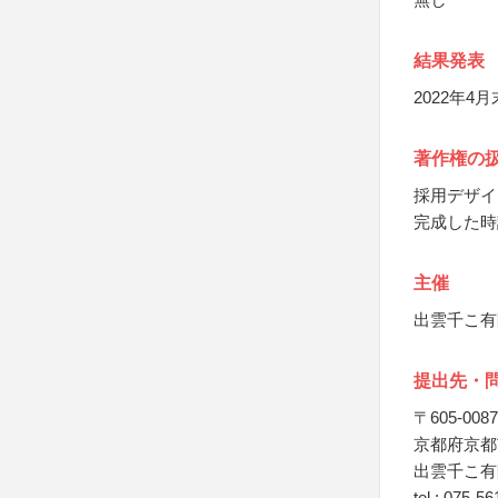
結果発表
2022年
著作権の
採用デザイ
完成した時
主催
出雲千こ有
提出先・
〒605-0087
京都府京都
出雲千こ有
tel : 075-5