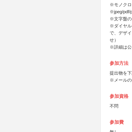
※モノクロ
※jpeg/pd
※文字盤の
※ダイヤル
で、デザイ
せ）
※詳細は公
参加方法
提出物を下
※メールの
参加資格
不問
参加費
無し