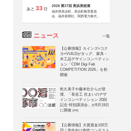
2026 第37回 美浜美術展
33
あと
日
福井県美浜町、美浜町教育委員
会、福井新聞社、関西電力株式会
社
ニュース
一覧
【公募情報】カインズ×コク
ヨ×VUILDがタッグ、家具・
木工品デザインコンペティシ
ョン「CDM Digi Fab
COMPETITION 2026」を初
開催
乾久美子や藤本壮介らが登
壇、「長谷工 住まいのデザ
インコンペティション 20回
記念 特別講演会」が8月19日
に開催
[PR]
【公募情報】大賞賞金100万
円！学生向け創作コンテスト