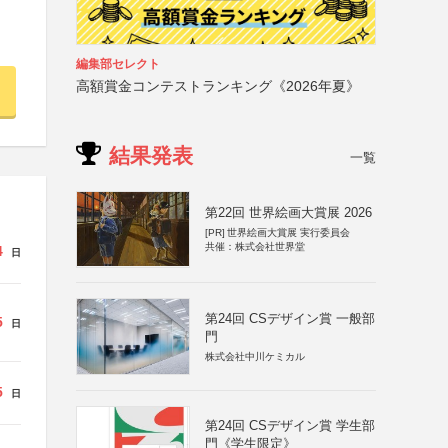
編集部セレクト
高額賞金コンテストランキング《2026年夏》
結果発表
一覧
第22回 世界絵画大賞展 2026
[PR]
世界絵画大賞展 実行委員会
共催：株式会社世界堂
4
日
第24回 CSデザイン賞 一般部
5
日
門
株式会社中川ケミカル
5
日
第24回 CSデザイン賞 学生部
門《学生限定》