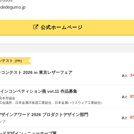
o@dedegumo.jp
公式ホームページ
ンテスト
[PR]
ンテスト 2026 in 東京レザーフェア
3
あと
インコンペティション燕 vol.11 作品募集
8
あと
見本市協会
会議所、日本金属洋食器工業組合、日本金属ハウスウェア工業組合）
ザインアワード 2026 プロダクトデザイン部門
8
あと
ップ
グッドデザイン・ニューホープ賞